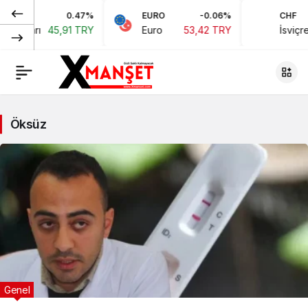
0.47%
EURO
-0.06%
CHF
Doları
45,91 TRY
Euro
53,42 TRY
İsviçre Fr
Öksüz
Genel