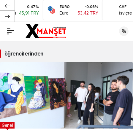
0.47%
EURO
-0.06%
CHF
45,91 TRY
Euro
53,42 TRY
İsviçre Frangı
öğrencilerinden
Genel