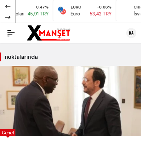
0.47%
EURO
-0.06%
CHF
kan Doları
45,91 TRY
Euro
53,42 TRY
İsviç
noktalarında
Genel