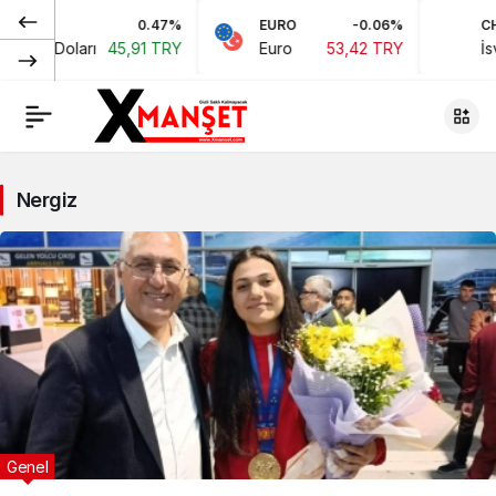
0.47%
EURO
-0.06%
CHF
kan Doları
45,91 TRY
Euro
53,42 TRY
İsviç
Nergiz
Genel