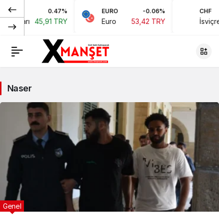
0.47%
EURO
-0.06%
CHF
n Doları
45,91 TRY
Euro
53,42 TRY
İsviçre
Naser
Genel