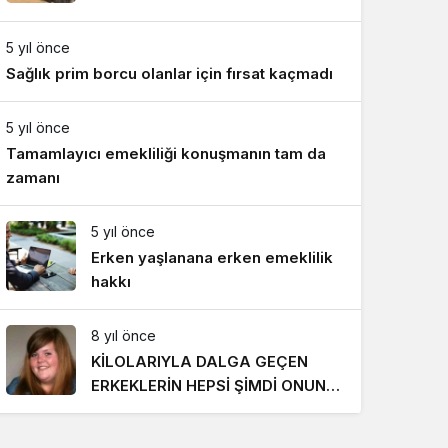
Gece Modu
Gece modunu seçin.
5 yıl önce
Sağlık prim borcu olanlar için fırsat kaçmadı
Sistem Modu
Sistem modunu seçin.
5 yıl önce
Tamamlayıcı emekliliği konuşmanın tam da
zamanı
5 yıl önce
Erken yaşlanana erken emeklilik
hakkı
8 yıl önce
KİLOLARIYLA DALGA GEÇEN
ERKEKLERİN HEPSİ ŞİMDİ ONUN
PEŞİNDE! SON HALİ İNANILMAZ