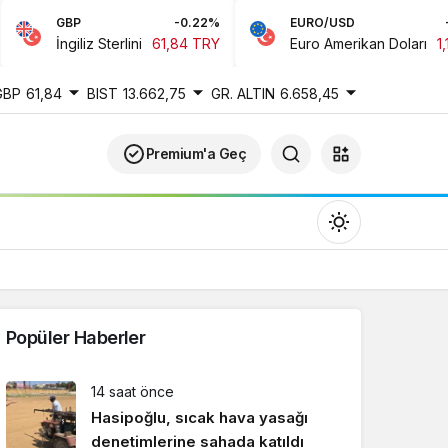
GBP
-0.22%
EURO/USD
-0.
İngiliz Sterlini
61,84 TRY
Euro Amerikan Doları
1,16 
GBP
61,84
BIST
13.662,75
GR. ALTIN
6.658,45
Premium'a Geç
Popüler Haberler
Gündüz Modu
14 saat önce
Gündüz modunu seçin.
Hasipoğlu, sıcak hava yasağı
denetimlerine sahada katıldı