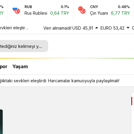
RUB
0.1%
CNY
0.46%
Rus Rublesi
0,64 TRY
Çin Yuanı
6,77 TRY
vkleri eleştirdi:
Veri alınamadı!
USD
45,91
EURO
53,42
laşılmalı!
por
Yaşam
ağlıktaki sevkleri eleştirdi: Harcamalar kamuoyuyla paylaşılmalı!