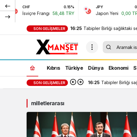
CHF
0.15%
JPY
0%
İsviçre Frangı
58,48 TRY
Japon Yeni
0,00 TRY
16:25
Tabipler Birliği sağlıktaki se
SON GELIŞMELER
Harcamalar kamuoyuyla pay
Kıbrıs
Türkiye
Dünya
Ekonomi
S
16:25
Tabipler Birliği s
SON GELIŞMELER
milletlerarası