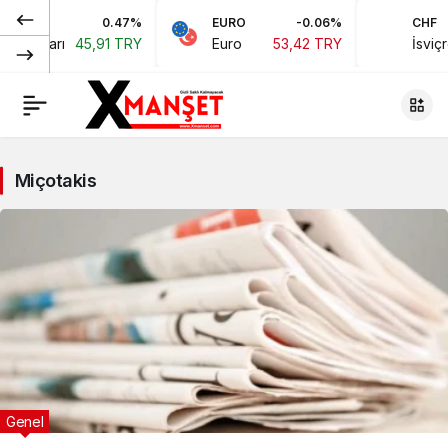
0.47%
EURO
-0.06%
CHF
oları
45,91 TRY
Euro
53,42 TRY
İsviçre Fra
Miçotakis
Genel