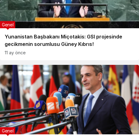
Genel
Yunanistan Başbakanı Miçotakis: GSI projesinde
gecikmenin sorumlusu Güney Kıbrıs!
11 ay önce
Genel