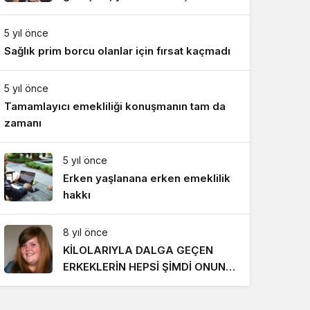
Gece Modu
toplantısına hazırlık niteliği taşıyor
Gece modunu seçin.
5 yıl önce
Sağlık prim borcu olanlar için fırsat kaçmadı
Sistem Modu
Sistem modunu seçin.
5 yıl önce
Tamamlayıcı emekliliği konuşmanın tam da
zamanı
5 yıl önce
Erken yaşlanana erken emeklilik
hakkı
8 yıl önce
KİLOLARIYLA DALGA GEÇEN
ERKEKLERİN HEPSİ ŞİMDİ ONUN
PEŞİNDE! SON HALİ İNANILMAZ