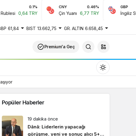
0.1%
CNY
0.46%
GBP
lesi
0,64 TRY
Çin Yuanı
6,77 TRY
İngiliz Sterli
GBP
61,84
BIST
13.662,75
GR. ALTIN
6.658,45
Premium'a Geç
taşıyor
Popüler Haberler
Gündüz Modu
19 dakika önce
Gündüz modunu seçin.
Dânâ: Liderlerin yapacağı
görüşme, yeni ve sonuç alıcı 5+1