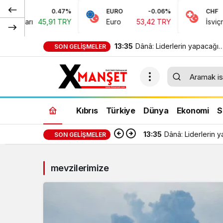
0.47%
EURO
-0.06%
CHF
 Doları
45,91 TRY
Euro
53,42 TRY
İsviçre F
13:35
Dânâ: Liderlerin yapacağı
SON GELIŞMELER
görüşme, yeni ve sonuç alı
toplantısına hazırlık niteliği
Kıbrıs
Türkiye
Dünya
Ekonomi
S
13:35
Dânâ: Liderlerin y
SON GELIŞMELER
mevzilerimize