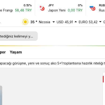
0.15%
JPY
0%
RUB
rangı
58,48 TRY
Japon Yeni
0,00 TRY
Rus Rub
35 °
Nicosia
USD
45,91
EURO
53,42
cı 5+1
 taşıyor
por
Yaşam
apacağı görüşme, yeni ve sonuç alıcı 5+1 toplantısına hazırlık niteliği 