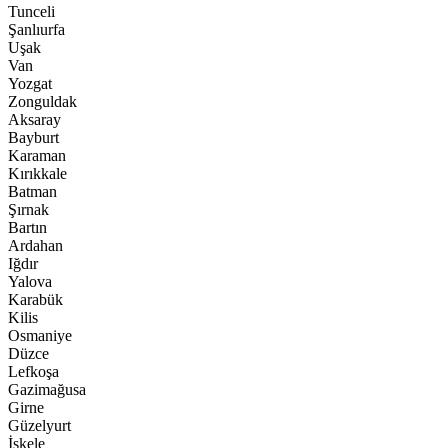
Tunceli
Şanlıurfa
Uşak
Van
Yozgat
Zonguldak
Aksaray
Bayburt
Karaman
Kırıkkale
Batman
Şırnak
Bartın
Ardahan
Iğdır
Yalova
Karabük
Kilis
Osmaniye
Düzce
Lefkoşa
Gazimağusa
Girne
Güzelyurt
İskele