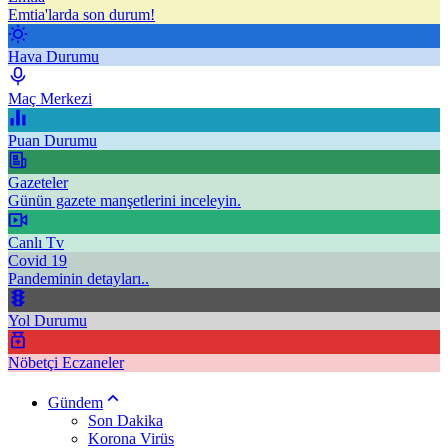
Emtia'larda son durum!
Hava Durumu
Maç Merkezi
Puan Durumu
Gazeteler
Günün gazete manşetlerini inceleyin.
Canlı Tv
Covid 19
Pandeminin detayları..
Yol Durumu
Nöbetçi Eczaneler
Gündem
Son Dakika
Korona Virüs