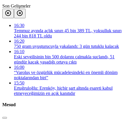
Son Gelişmeler
16:30
Temmuz ayında açlık sınırı 45 bin 389 TL, yoksulluk sınırı
244 bin 818 TL oldu
16:20
750 gram uyuşturucuyla yakalandı: 3 gün tutuklu kalacak
16:10
Eski sevgilisinin bin 500 dolarını çalmakla suçlandı, 51
gündür kaçak yaşadığı ortaya çıktı
16:00
“Varoluş ve özgürlük mücadelesindeki en önemli dönüm
noktalarından biri”
15:50
Ertuğruloğlu: Erenköy, hiçbir şart altında esareti kabul
etmeyeceğimizin en açık kanıtıdır
Mesud