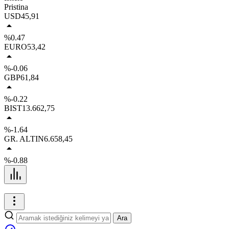
Pristina
USD
45,91
%0.47
EURO
53,42
%-0.06
GBP
61,84
%-0.22
BIST
13.662,75
%-1.64
GR. ALTIN
6.658,45
%-0.88
Ara