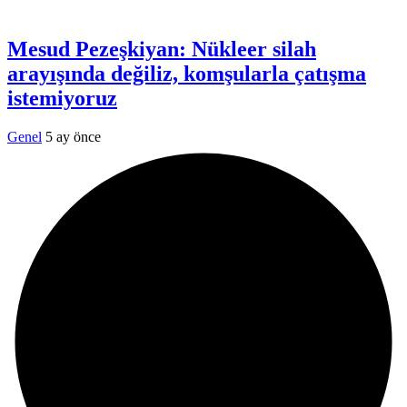
Mesud Pezeşkiyan: Nükleer silah
arayışında değiliz, komşularla çatışma
istemiyoruz
Genel
5 ay önce