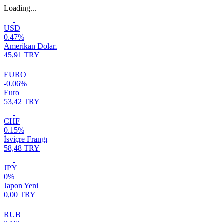
Loading...
USD
0.47%
Amerikan Doları
45,91 TRY
EURO
-0.06%
Euro
53,42 TRY
CHF
0.15%
İsviçre Frangı
58,48 TRY
JPY
0%
Japon Yeni
0,00 TRY
RUB