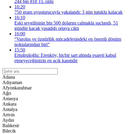
244 bin 818 TL oldu
16:20
750 gram uyuşturucuyla yakalandı: 3 gün tutuklu kalacak
16:10
Eski sevgilisinin bin 500 dolarını çalmakla suçlandı, 51
gündür kaçak yaşadığı ortaya çıktı
16:00
“Varoluş ve özgürlük mücadelesindeki en önemli dönüm
noktalarından biri”
15:50
Ertuğruloğlu: Erenköy, hiçbir şart altında esareti kabul
etmeyeceğimizin en açık kanıtıdır
Adana
Adıyaman
Afyonkarahisar
Ağrı
Amasya
Ankara
Antalya
Artvin
Aydın
Balıkesir
Bilecik