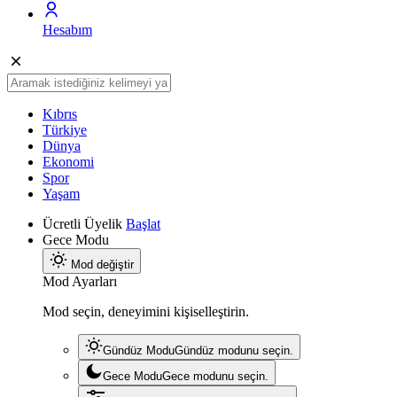
Hesabım
Kıbrıs
Türkiye
Dünya
Ekonomi
Spor
Yaşam
Ücretli Üyelik
Başlat
Gece Modu
Mod değiştir
Mod Ayarları
Mod seçin, deneyimini kişiselleştirin.
Gündüz Modu
Gündüz modunu seçin.
Gece Modu
Gece modunu seçin.