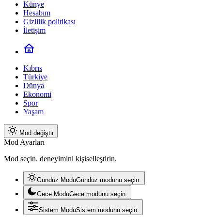
Künye
Hesabım
Gizlilik politikası
İletişim
Kıbrıs
Türkiye
Dünya
Ekonomi
Spor
Yaşam
Mod değiştir
Mod Ayarları
Mod seçin, deneyimini kişiselleştirin.
Gündüz Modu
Gündüz modunu seçin.
Gece Modu
Gece modunu seçin.
Sistem Modu
Sistem modunu seçin.