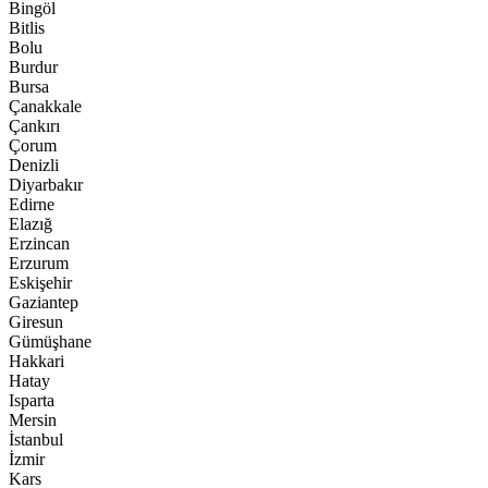
Bingöl
Bitlis
Bolu
Burdur
Bursa
Çanakkale
Çankırı
Çorum
Denizli
Diyarbakır
Edirne
Elazığ
Erzincan
Erzurum
Eskişehir
Gaziantep
Giresun
Gümüşhane
Hakkari
Hatay
Isparta
Mersin
İstanbul
İzmir
Kars