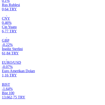
0.1%
Rus Rublesi
0,64 TRY
CNY
0.46%
Çin Yuanı
6,77 TRY
GBP
-0.22%
İngiliz Sterlini
61,84 TRY
EURO/USD
-0.07%
Euro Amerikan Doları
1,16 TRY
BIST
-1.64%
Bist 100
13.662,75 TRY