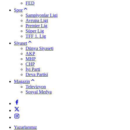
FED
Spor
Şampiyonlar Ligi
Avrupa Ligi
Premier Lig
Süper Lig
TFF 1. Lig
Siyaset
Dünya Siyaseti
AKP
MHP
CHP
İyi Parti
Deva Partisi
Magazin
Televizyon
Sosyal Medya
Yazarlarımız