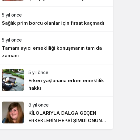
Gece Modu
Takımı ile mücadele etti
Gece modunu seçin.
5 yıl önce
Sağlık prim borcu olanlar için fırsat kaçmadı
Sistem Modu
Sistem modunu seçin.
5 yıl önce
Tamamlayıcı emekliliği konuşmanın tam da
zamanı
5 yıl önce
Erken yaşlanana erken emeklilik
hakkı
8 yıl önce
KİLOLARIYLA DALGA GEÇEN
ERKEKLERİN HEPSİ ŞİMDİ ONUN
PEŞİNDE! SON HALİ İNANILMAZ