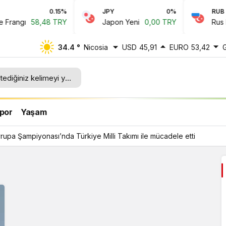
0.15%
JPY
0%
RUB
rangı
58,48 TRY
Japon Yeni
0,00 TRY
Rus Rub
34.4 °
Nicosia
USD
45,91
EURO
53,42
lli
por
Yaşam
upa Şampiyonası’nda Türkiye Milli Takımı ile mücadele etti