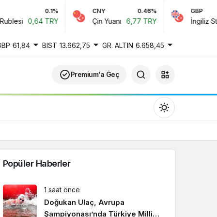
0.1%
CNY
0.46%
GBP
lesi
0,64 TRY
Çin Yuanı
6,77 TRY
İngiliz Sterli
GBP
61,84
BIST
13.662,75
GR. ALTIN
6.658,45
Premium'a Geç
Popüler Haberler
Gündüz Modu
1 saat önce
Gündüz modunu seçin.
Doğukan Ulaç, Avrupa
Şampiyonası’nda Türkiye Milli