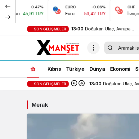
0.47%
EURO
-0.06%
CHF
Doları
45,91 TRY
Euro
53,42 TRY
İsviçre F
13:00
Doğukan Ulaç, Avrupa
SON GELIŞMELER
Şampiyonası’nda Türkiye Mi
Takımı ile mücadele etti
Kıbrıs
Türkiye
Dünya
Ekonomi
S
13:00
Doğukan Ulaç, Avr
SON GELIŞMELER
Merak