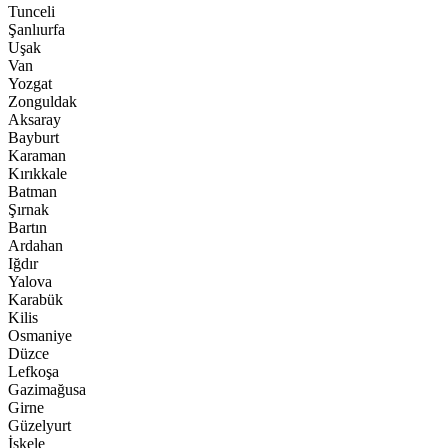
Tunceli
Şanlıurfa
Uşak
Van
Yozgat
Zonguldak
Aksaray
Bayburt
Karaman
Kırıkkale
Batman
Şırnak
Bartın
Ardahan
Iğdır
Yalova
Karabük
Kilis
Osmaniye
Düzce
Lefkoşa
Gazimağusa
Girne
Güzelyurt
İskele