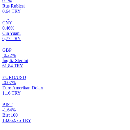
0.1%
Rus Rublesi
0,64 TRY
CNY
0.46%
Çin Yuanı
6,77 TRY
GBP
-0.22%
İngiliz Sterlini
61,84 TRY
EURO/USD
-0.07%
Euro Amerikan Doları
1,16 TRY
BIST
-1.64%
Bist 100
13.662,75 TRY