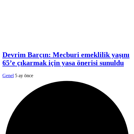
Devrim Barçın: Mecburi emeklilik yaşını
65’e çıkarmak için yasa önerisi sunuldu
Genel
5 ay önce