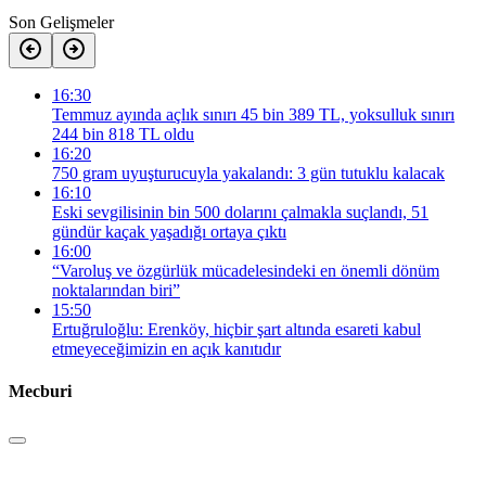
Son Gelişmeler
16:30
Temmuz ayında açlık sınırı 45 bin 389 TL, yoksulluk sınırı
244 bin 818 TL oldu
16:20
750 gram uyuşturucuyla yakalandı: 3 gün tutuklu kalacak
16:10
Eski sevgilisinin bin 500 dolarını çalmakla suçlandı, 51
gündür kaçak yaşadığı ortaya çıktı
16:00
“Varoluş ve özgürlük mücadelesindeki en önemli dönüm
noktalarından biri”
15:50
Ertuğruloğlu: Erenköy, hiçbir şart altında esareti kabul
etmeyeceğimizin en açık kanıtıdır
Mecburi