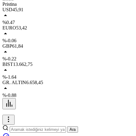
Pristina
USD
45,91
%0.47
EURO
53,42
%-0.06
GBP
61,84
%-0.22
BIST
13.662,75
%-1.64
GR. ALTIN
6.658,45
%-0.88
Ara