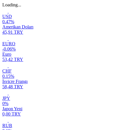
Loading...
USD
0.47%
Amerikan Doları
45,91 TRY
EURO
-0.06%
Euro
53,42 TRY
CHF
0.15%
İsviçre Frangı
58,48 TRY
JPY
0%
Japon Yeni
0,00 TRY
RUB