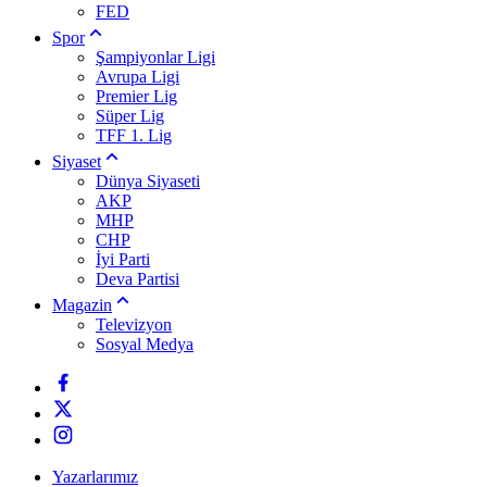
FED
Spor
Şampiyonlar Ligi
Avrupa Ligi
Premier Lig
Süper Lig
TFF 1. Lig
Siyaset
Dünya Siyaseti
AKP
MHP
CHP
İyi Parti
Deva Partisi
Magazin
Televizyon
Sosyal Medya
Yazarlarımız