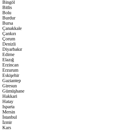
Bingöl
Bitlis
Bolu
Burdur
Bursa
Çanakkale
Çankırı
Çorum
Denizli
Diyarbakır
Edirne
Elazığ
Erzincan
Erzurum
Eskişehir
Gaziantep
Giresun
Gümüşhane
Hakkari
Hatay
Isparta
Mersin
İstanbul
İzmir
Kars