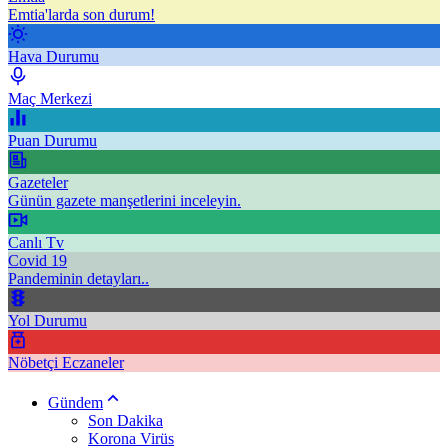
Emtia'larda son durum!
Hava Durumu
Maç Merkezi
Puan Durumu
Gazeteler
Günün gazete manşetlerini inceleyin.
Canlı Tv
Covid 19
Pandeminin detayları..
Yol Durumu
Nöbetçi Eczaneler
Gündem
Son Dakika
Korona Virüs