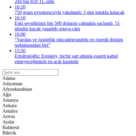
244 bin 818 TL oldu
16:20
750 gram uyuşturucuyla yakalandı: 3 gün tutuklu kalacak
16:10
Eski sevgilisinin bin 500 dolarını çalmakla suçlandı, 51
gündür kaçak yaşadığı ortaya çıktı
16:00
“Varoluş ve özgürlük mücadelesindeki en önemli dönüm
noktalarından biri”
15:50
Ertuğruloğlu: Erenköy, hiçbir şart altında esareti kabul
etmeyeceğimizin en açık kanıtıdır
Adana
Adıyaman
Afyonkarahisar
Ağrı
Amasya
Ankara
Antalya
Artvin
Aydın
Balıkesir
Bilecik