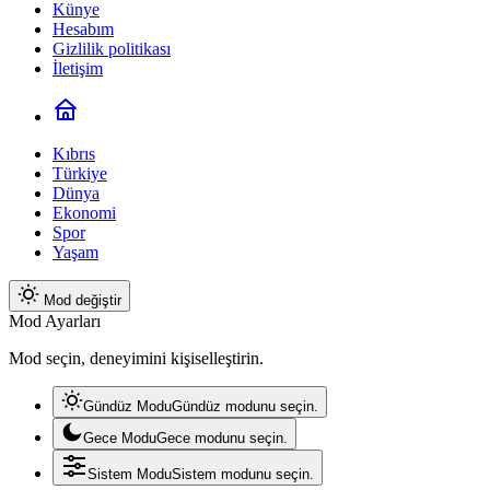
Künye
Hesabım
Gizlilik politikası
İletişim
Kıbrıs
Türkiye
Dünya
Ekonomi
Spor
Yaşam
Mod değiştir
Mod Ayarları
Mod seçin, deneyimini kişiselleştirin.
Gündüz Modu
Gündüz modunu seçin.
Gece Modu
Gece modunu seçin.
Sistem Modu
Sistem modunu seçin.