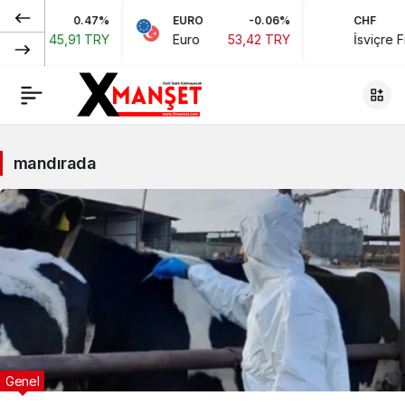
0.47%
EURO
-0.06%
CHF
oları
45,91 TRY
Euro
53,42 TRY
İsviçre Fra
mandırada
Genel