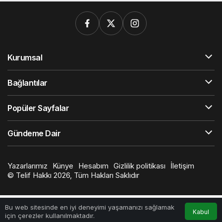
Kurumsal
Bağlantılar
Popüler Sayfalar
Gündeme Dair
Yazarlarımız
Künye
Hesabım
Gizlilik politikası
İletişim
© Telif Hakkı 2026, Tüm Hakları Saklıdır
Bu web sitesinde en iyi deneyimi yaşamanızı sağlamak
Kabul
için çerezler kullanılmaktadır.
Anasayfa
Akış
Hesabım