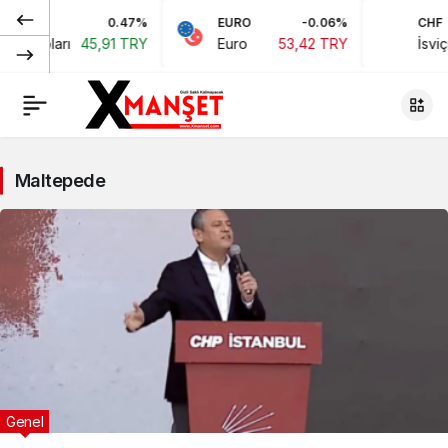
0.47%
EURO
-0.06%
CHF
kan Doları
45,91 TRY
Euro
53,42 TRY
İsviç
Maltepede
Genel