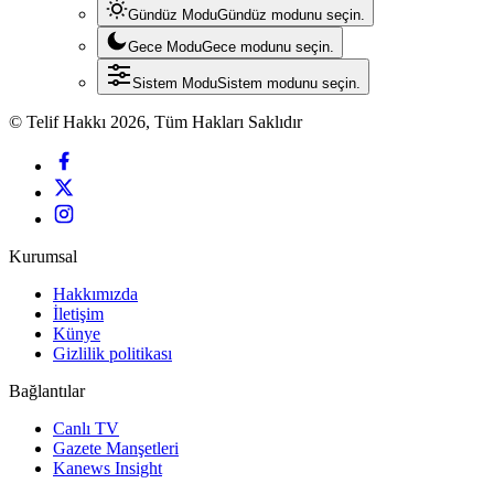
Gündüz Modu
Gündüz modunu seçin.
Gece Modu
Gece modunu seçin.
Sistem Modu
Sistem modunu seçin.
© Telif Hakkı 2026, Tüm Hakları Saklıdır
Kurumsal
Hakkımızda
İletişim
Künye
Gizlilik politikası
Bağlantılar
Canlı TV
Gazete Manşetleri
Kanews Insight