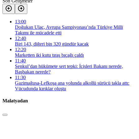
Son Gelişmeler
13:00
Doğukan Ulaç, Avrupa Şampiyonası’nda Türkiye Milli
Takımı ile mücadele etti
12:40
Biri 143, diğeri bin 320 gündür kaçak
12:20
Marketten iki kutu tıraş bıçağı çaldı
11:40
Şenkul’dan hükümete sert tepki: İçişleri Bakanı nerede,
Başbakan nerede?
11:30
Gazimağusa-Lefkoşa ana yolunda alkollü sürücü takla attı:
Vücudunda kırıklar oluştu
Malatyadan