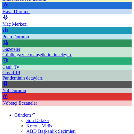
Hava Durumu
Maç Merkezi
Puan Durumu
Gazeteler
Günün gazete manşetlerini inceleyin.
Canlı Tv
Covid 19
Pandeminin detayları..
Yol Durumu
Nöbetçi Eczaneler
Gündem
Son Dakika
Korona Virüs
ABD Başkanlık Seçimleri