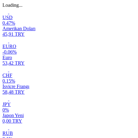
Loading...
USD
0.47%
Amerikan Doları
45,91 TRY
EURO
-0.06%
Euro
53,42 TRY
CHF
0.15%
İsviçre Frangı
58,48 TRY
JPY
0%
Japon Yeni
0,00 TRY
RUB