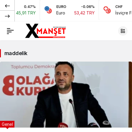
0.47%
EURO
-0.06%
CHF
45,91 TRY
Euro
53,42 TRY
İsviçre Frangı
58
maddelik
Genel