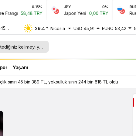
0.15%
JPY
0%
RUB
Frangı
58,48 TRY
Japon Yeni
0,00 TRY
Rus Ru
 45
29.4 °
Nicosia
USD
45,91
EURO
53,42
ı 244
por
Yaşam
ık sınırı 45 bin 389 TL, yoksulluk sınırı 244 bin 818 TL oldu