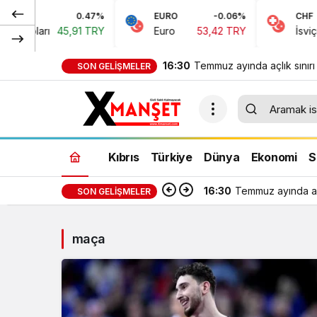
0.47%
EURO
-0.06%
CHF
 Doları
45,91 TRY
Euro
53,42 TRY
İsviçre 
16:30
Temmuz ayında açlık sınırı
SON GELIŞMELER
bin 389 TL, yoksulluk sınır
bin 818 TL oldu
Kıbrıs
Türkiye
Dünya
Ekonomi
S
16:30
Temmuz ayında açl
SON GELIŞMELER
maça