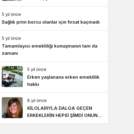
Gece Modu
818 TL oldu
Gece modunu seçin.
5 yıl önce
Sağlık prim borcu olanlar için fırsat kaçmadı
Sistem Modu
Sistem modunu seçin.
5 yıl önce
Tamamlayıcı emekliliği konuşmanın tam da
zamanı
5 yıl önce
Erken yaşlanana erken emeklilik
hakkı
8 yıl önce
KİLOLARIYLA DALGA GEÇEN
ERKEKLERİN HEPSİ ŞİMDİ ONUN
PEŞİNDE! SON HALİ İNANILMAZ