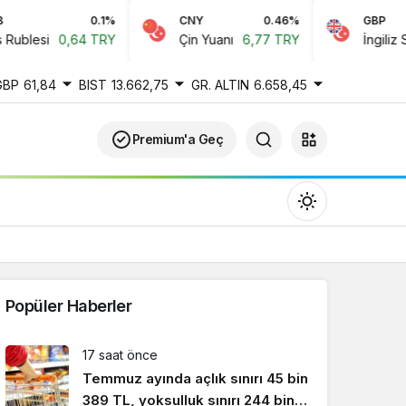
0.1%
CNY
0.46%
GBP
blesi
0,64 TRY
Çin Yuanı
6,77 TRY
İngiliz Sterl
GBP
61,84
BIST
13.662,75
GR. ALTIN
6.658,45
Premium'a Geç
Popüler Haberler
Gündüz Modu
17 saat önce
Gündüz modunu seçin.
Temmuz ayında açlık sınırı 45 bin
389 TL, yoksulluk sınırı 244 bin