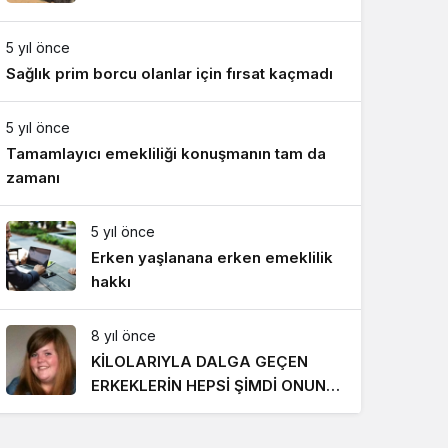
Gece Modu
Gece modunu seçin.
5 yıl önce
Sağlık prim borcu olanlar için fırsat kaçmadı
Sistem Modu
Sistem modunu seçin.
5 yıl önce
Tamamlayıcı emekliliği konuşmanın tam da
zamanı
5 yıl önce
Erken yaşlanana erken emeklilik
hakkı
8 yıl önce
KİLOLARIYLA DALGA GEÇEN
ERKEKLERİN HEPSİ ŞİMDİ ONUN
PEŞİNDE! SON HALİ İNANILMAZ