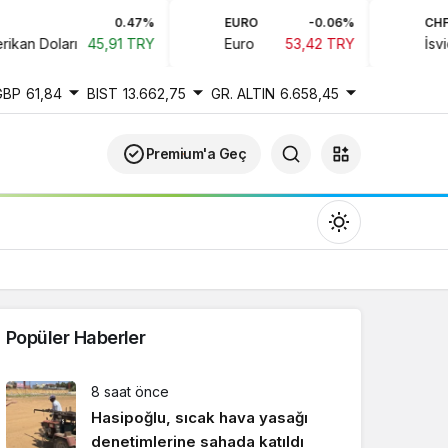
0.47%
EURO
-0.06%
CHF
an Doları
45,91 TRY
Euro
53,42 TRY
İsviçr
GBP
61,84
BIST
13.662,75
GR. ALTIN
6.658,45
Premium'a Geç
Popüler Haberler
Gündüz Modu
8 saat önce
Gündüz modunu seçin.
Hasipoğlu, sıcak hava yasağı
denetimlerine sahada katıldı