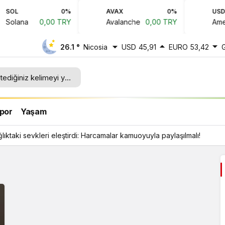
SOL
0%
AVAX
0%
USD
Solana
0,00 TRY
Avalanche
0,00 TRY
Amerik
26.1 °
Nicosia
USD
45,91
EURO
53,42
lar
por
Yaşam
ağlıktaki sevkleri eleştirdi: Harcamalar kamuoyuyla paylaşılmalı!