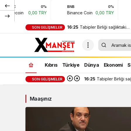
LTC
0%
BNB
0%
Litecoin
0,00 TRY
Binance Coin
0,00 TRY
16:25
Tabipler Birliği sağlıktaki
SON GELIŞMELER
sevkleri eleştirdi: Harcama
kamuoyuyla paylaşılmalı!
Kıbrıs
Türkiye
Dünya
Ekonomi
S
16:25
Tabipler Birliği s
SON GELIŞMELER
Maaşınız