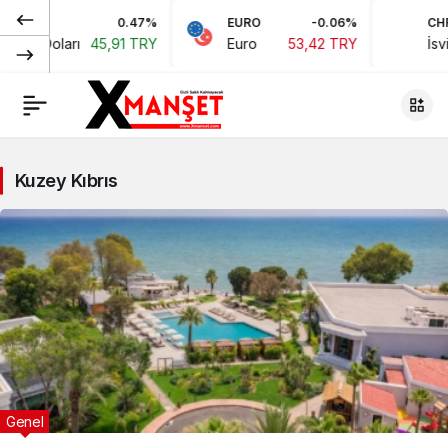
0.47%
EURO
-0.06%
CHF
an Doları
45,91 TRY
Euro
53,42 TRY
İsviçr
Kuzey Kıbrıs
Genel