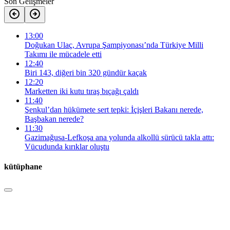
Son Gelişmeler
13:00
Doğukan Ulaç, Avrupa Şampiyonası’nda Türkiye Milli
Takımı ile mücadele etti
12:40
Biri 143, diğeri bin 320 gündür kaçak
12:20
Marketten iki kutu tıraş bıçağı çaldı
11:40
Şenkul’dan hükümete sert tepki: İçişleri Bakanı nerede,
Başbakan nerede?
11:30
Gazimağusa-Lefkoşa ana yolunda alkollü sürücü takla attı:
Vücudunda kırıklar oluştu
kütüphane