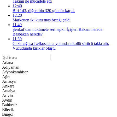
Takımı ile mücadele etti
12:40
Biri 143, diğeri bin 320 gündür kaçak
12:20
Marketten iki kutu tıraş bıçağı çaldı
11:40
Şenkul’dan hükümete sert tepki: İçişleri Bakanı nerede,
Başbakan nerede?
11:30
Gazimağusa-Lefkoşa ana yolunda alkollü sürücü takla attı:
Vücudunda kırıklar oluştu
Adana
Adıyaman
Afyonkarahisar
Ağrı
Amasya
Ankara
Antalya
Artvin
Aydın
Balıkesir
Bilecik
Bingöl