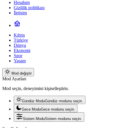
Hesabım
Gizlilik politikası
İletişim
Kıbrıs
Türkiye
Dünya
Ekonomi
Spor
Yaşam
Mod değiştir
Mod Ayarları
Mod seçin, deneyimini kişiselleştirin.
Gündüz Modu
Gündüz modunu seçin.
Gece Modu
Gece modunu seçin.
Sistem Modu
Sistem modunu seçin.