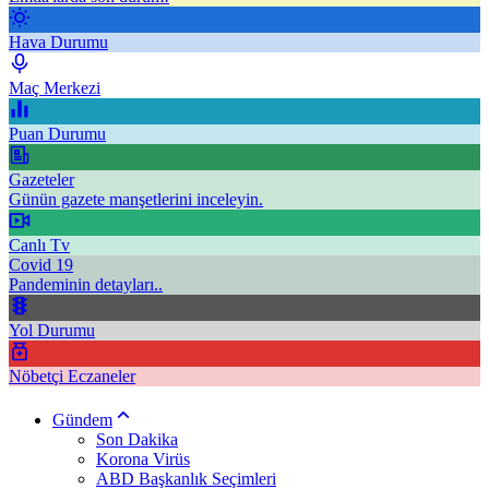
Hava Durumu
Maç Merkezi
Puan Durumu
Gazeteler
Günün gazete manşetlerini inceleyin.
Canlı Tv
Covid 19
Pandeminin detayları..
Yol Durumu
Nöbetçi Eczaneler
Gündem
Son Dakika
Korona Virüs
ABD Başkanlık Seçimleri