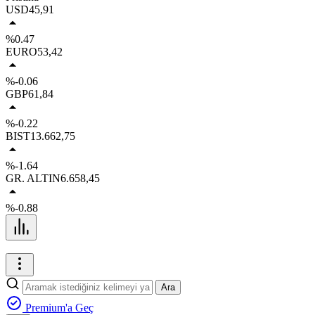
USD
45,91
%0.47
EURO
53,42
%-0.06
GBP
61,84
%-0.22
BIST
13.662,75
%-1.64
GR. ALTIN
6.658,45
%-0.88
Ara
Premium'a Geç