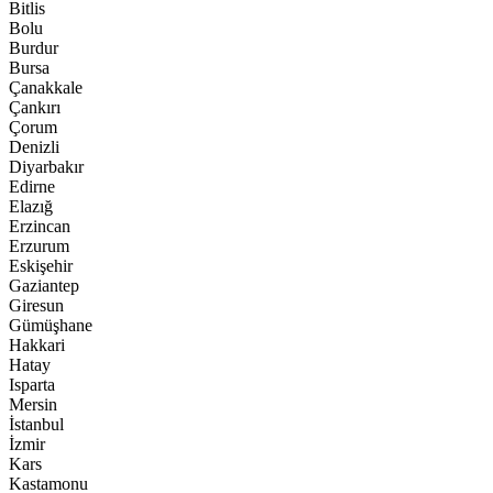
Bitlis
Bolu
Burdur
Bursa
Çanakkale
Çankırı
Çorum
Denizli
Diyarbakır
Edirne
Elazığ
Erzincan
Erzurum
Eskişehir
Gaziantep
Giresun
Gümüşhane
Hakkari
Hatay
Isparta
Mersin
İstanbul
İzmir
Kars
Kastamonu