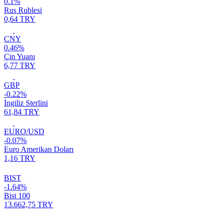
0.1%
Rus Rublesi
0,64 TRY
CNY
0.46%
Çin Yuanı
6,77 TRY
GBP
-0.22%
İngiliz Sterlini
61,84 TRY
EURO/USD
-0.07%
Euro Amerikan Doları
1,16 TRY
BIST
-1.64%
Bist 100
13.662,75 TRY