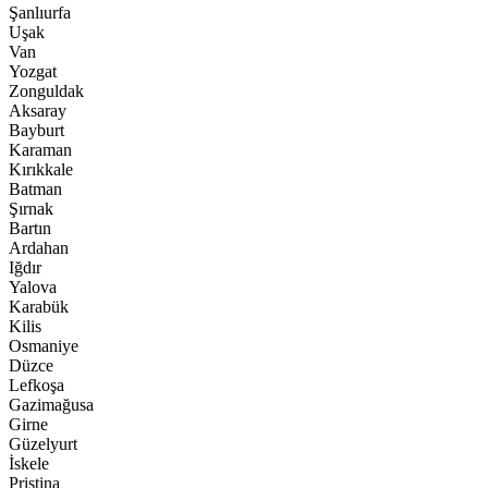
Şanlıurfa
Uşak
Van
Yozgat
Zonguldak
Aksaray
Bayburt
Karaman
Kırıkkale
Batman
Şırnak
Bartın
Ardahan
Iğdır
Yalova
Karabük
Kilis
Osmaniye
Düzce
Lefkoşa
Gazimağusa
Girne
Güzelyurt
İskele
Pristina