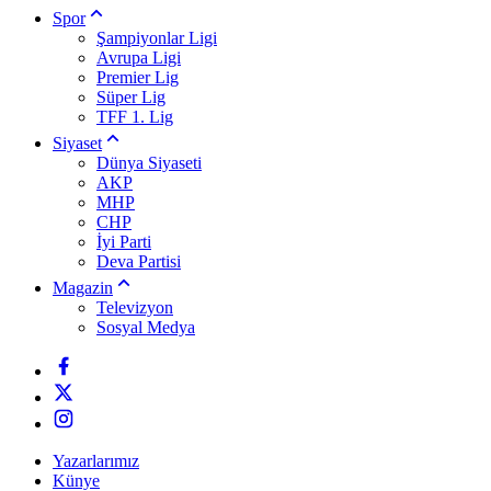
Spor
Şampiyonlar Ligi
Avrupa Ligi
Premier Lig
Süper Lig
TFF 1. Lig
Siyaset
Dünya Siyaseti
AKP
MHP
CHP
İyi Parti
Deva Partisi
Magazin
Televizyon
Sosyal Medya
Yazarlarımız
Künye