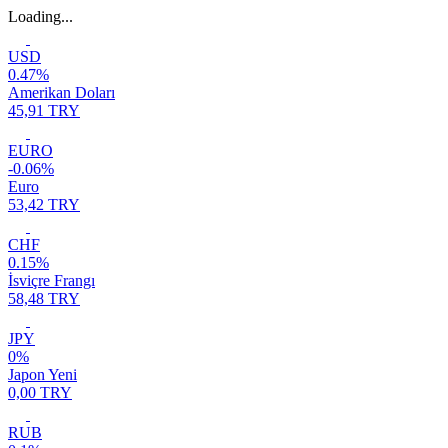
Loading...
USD
0.47%
Amerikan Doları
45,91 TRY
EURO
-0.06%
Euro
53,42 TRY
CHF
0.15%
İsviçre Frangı
58,48 TRY
JPY
0%
Japon Yeni
0,00 TRY
RUB