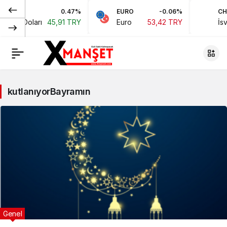
0.47%
EURO
-0.06%
CHF
ikan Doları
45,91 TRY
Euro
53,42 TRY
İsvi
kutlanıyorBayramın
Genel