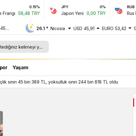
0.15%
JPY
0%
RUB
rangı
58,48 TRY
Japon Yeni
0,00 TRY
Rus Rub
 45
26.1 °
Nicosia
USD
45,91
EURO
53,42
ı 244
por
Yaşam
ık sınırı 45 bin 389 TL, yoksulluk sınırı 244 bin 818 TL oldu