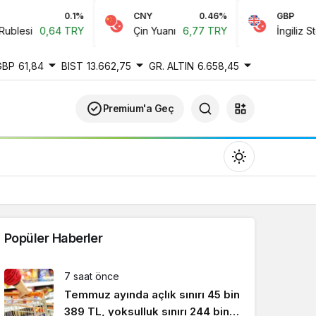
0.1%
CNY
0.46%
GBP
lesi
0,64 TRY
Çin Yuanı
6,77 TRY
İngiliz Sterli
GBP
61,84
BIST
13.662,75
GR. ALTIN
6.658,45
Premium'a Geç
Popüler Haberler
Gündüz Modu
7 saat önce
Gündüz modunu seçin.
Temmuz ayında açlık sınırı 45 bin
389 TL, yoksulluk sınırı 244 bin