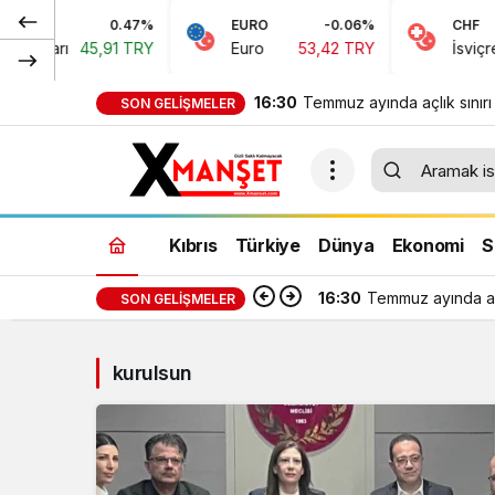
0.47%
EURO
-0.06%
CHF
Doları
45,91 TRY
Euro
53,42 TRY
İsviçre F
16:30
Temmuz ayında açlık sınırı
SON GELIŞMELER
bin 389 TL, yoksulluk sınır
bin 818 TL oldu
Kıbrıs
Türkiye
Dünya
Ekonomi
S
16:30
Temmuz ayında açl
SON GELIŞMELER
kurulsun