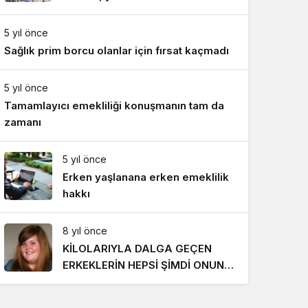
Gece Modu
818 TL oldu
Gece modunu seçin.
5 yıl önce
Sağlık prim borcu olanlar için fırsat kaçmadı
Sistem Modu
Sistem modunu seçin.
5 yıl önce
Tamamlayıcı emekliliği konuşmanın tam da
zamanı
5 yıl önce
Erken yaşlanana erken emeklilik
hakkı
8 yıl önce
KİLOLARIYLA DALGA GEÇEN
ERKEKLERİN HEPSİ ŞİMDİ ONUN
PEŞİNDE! SON HALİ İNANILMAZ