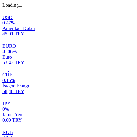
Loading...
USD
0.47%
Amerikan Doları
45,91 TRY
EURO
-0.06%
Euro
53,42 TRY
CHF
0.15%
İsviçre Frangı
58,48 TRY
JPY
0%
Japon Yeni
0,00 TRY
RUB