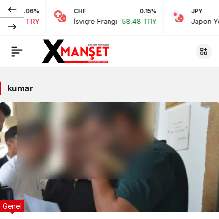
-0.06%
CHF
0.15%
JPY
53,42 TRY
İsviçre Frangı
58,48 TRY
Japon Yeni
kumar
Genel