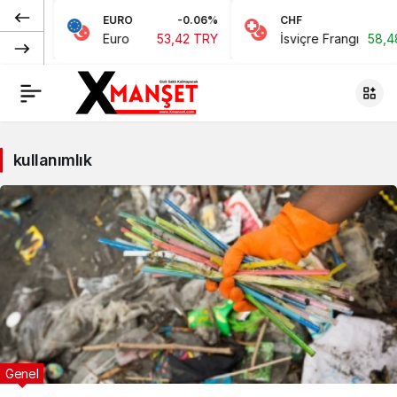
0.47%
EURO
-0.06%
CHF
0
1 TRY
Euro
53,42 TRY
İsviçre Frangı
58,48
kullanımlık
Genel