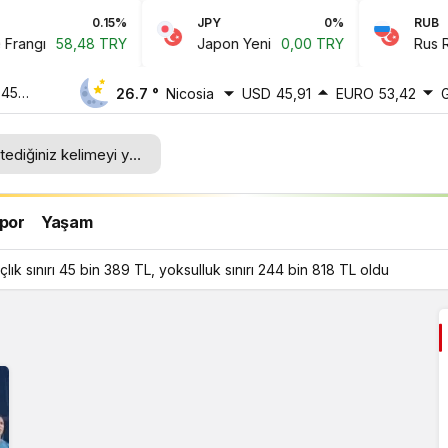
0.15%
JPY
0%
RUB
rangı
58,48 TRY
Japon Yeni
0,00 TRY
Rus Rub
 45
26.7 °
Nicosia
USD
45,91
EURO
53,42
ı 244
por
Yaşam
ık sınırı 45 bin 389 TL, yoksulluk sınırı 244 bin 818 TL oldu