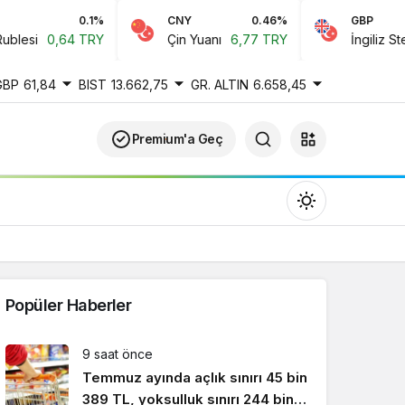
0.1%
CNY
0.46%
GBP
lesi
0,64 TRY
Çin Yuanı
6,77 TRY
İngiliz Sterli
GBP
61,84
BIST
13.662,75
GR. ALTIN
6.658,45
Premium'a Geç
Popüler Haberler
Gündüz Modu
9 saat önce
Gündüz modunu seçin.
Temmuz ayında açlık sınırı 45 bin
389 TL, yoksulluk sınırı 244 bin