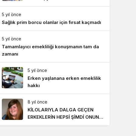
Gece Modu
818 TL oldu
Gece modunu seçin.
5 yıl önce
Sağlık prim borcu olanlar için fırsat kaçmadı
Sistem Modu
Sistem modunu seçin.
5 yıl önce
Tamamlayıcı emekliliği konuşmanın tam da
zamanı
5 yıl önce
Erken yaşlanana erken emeklilik
hakkı
8 yıl önce
KİLOLARIYLA DALGA GEÇEN
ERKEKLERİN HEPSİ ŞİMDİ ONUN
PEŞİNDE! SON HALİ İNANILMAZ