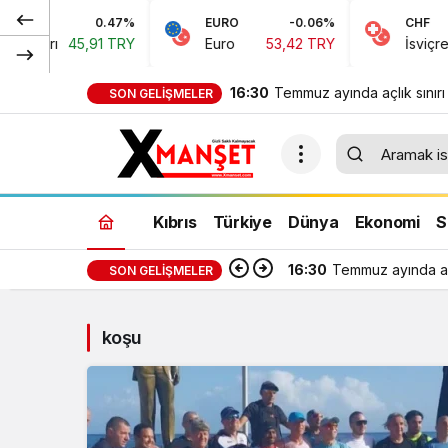
0.47%
EURO
-0.06%
CHF
Doları
45,91 TRY
Euro
53,42 TRY
İsviçre F
16:30
Temmuz ayında açlık sınırı
SON GELIŞMELER
bin 389 TL, yoksulluk sınır
bin 818 TL oldu
Kıbrıs
Türkiye
Dünya
Ekonomi
S
16:30
Temmuz ayında açl
SON GELIŞMELER
koşu