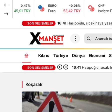
0.47%
EURO
-0.06%
CHF
ları
45,91 TRY
Euro
53,42 TRY
İsviçre Fran
16:41
Hasipoğlu, sıcak hava yasa
SON GELIŞMELER
denetimlerine sahada katıld
Kıbrıs
Türkiye
Dünya
Ekonomi
S
16:41
Hasipoğlu, sıcak h
SON GELIŞMELER
Koşarak