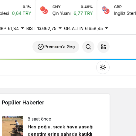
0.1%
CNY
0.46%
GBP
i
0,64 TRY
Çin Yuanı
6,77 TRY
İngiliz Sterlini
GBP
61,84
BIST
13.662,75
GR. ALTIN
6.658,45
Premium'a Geç
Popüler Haberler
Gündüz Modu
8 saat önce
Gündüz modunu seçin.
Hasipoğlu, sıcak hava yasağı
denetimlerine sahada katıldı