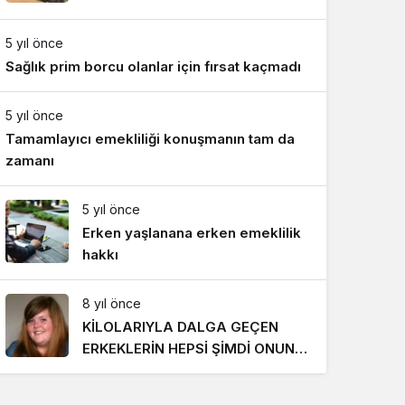
Gece Modu
Gece modunu seçin.
5 yıl önce
Sağlık prim borcu olanlar için fırsat kaçmadı
Sistem Modu
Sistem modunu seçin.
5 yıl önce
Tamamlayıcı emekliliği konuşmanın tam da
zamanı
5 yıl önce
Erken yaşlanana erken emeklilik
hakkı
8 yıl önce
KİLOLARIYLA DALGA GEÇEN
ERKEKLERİN HEPSİ ŞİMDİ ONUN
PEŞİNDE! SON HALİ İNANILMAZ