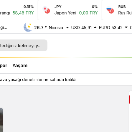
0.15%
JPY
0%
RUB
gı
58,48 TRY
Japon Yeni
0,00 TRY
Rus Rubles
ğı
26.7 °
Nicosia
USD
45,91
EURO
53,42
ı
por
Yaşam
ava yasağı denetimlerine sahada katıldı