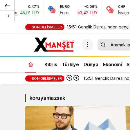
0.47%
EURO
-0.06%
CHF
Doları
45,91 TRY
Euro
53,42 TRY
İsviçre Fr
15:51
Gençlik Dairesi’nden genç
SON GELIŞMELER
yapay zeka semineri
Kıbrıs
Türkiye
Dünya
Ekonomi
S
15:51
Gençlik Dairesi’n
SON GELIŞMELER
koruyamazsak