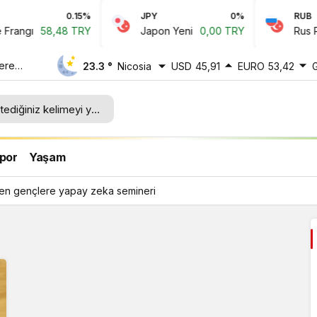
0.15%
JPY
0%
RUB
angı
58,48 TRY
Japon Yeni
0,00 TRY
Rus Rub
lere
23.3 °
Nicosia
USD
45,91
EURO
53,42
por
Yaşam
den gençlere yapay zeka semineri