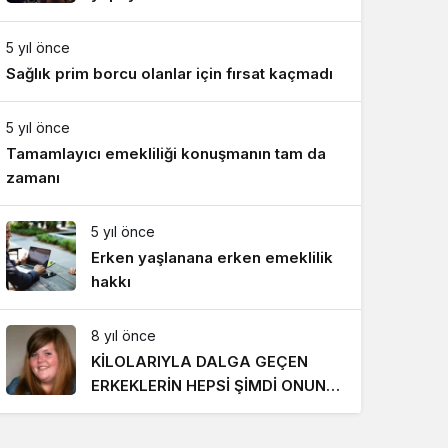
Gece Modu
Gece modunu seçin.
5 yıl önce
Sağlık prim borcu olanlar için fırsat kaçmadı
Sistem Modu
Sistem modunu seçin.
5 yıl önce
Tamamlayıcı emekliliği konuşmanın tam da
zamanı
5 yıl önce
Erken yaşlanana erken emeklilik
hakkı
8 yıl önce
KİLOLARIYLA DALGA GEÇEN
ERKEKLERİN HEPSİ ŞİMDİ ONUN
PEŞİNDE! SON HALİ İNANILMAZ