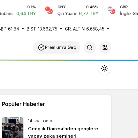
0.1%
CNY
0.46%
GBP
lesi
0,64 TRY
Çin Yuanı
6,77 TRY
İngiliz Sterlin
GBP
61,84
BIST
13.662,75
GR. ALTIN
6.658,45
Premium'a Geç
Popüler Haberler
Gündüz Modu
14 saat önce
Gündüz modunu seçin.
Gençlik Dairesi’nden gençlere
yapay zeka semineri