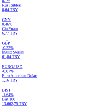
0.1%
Rus Rublesi
0,64 TRY
CNY
0.46%
Çin Yuanı
6,77 TRY
GBP
-0.22%
İngiliz Sterlini
61,84 TRY
EURO/USD
-0.07%
Euro Amerikan Doları
1,16 TRY
BIST
-1.64%
Bist 100
13.662,75 TRY