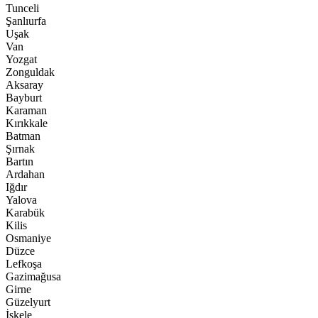
Tunceli
Şanlıurfa
Uşak
Van
Yozgat
Zonguldak
Aksaray
Bayburt
Karaman
Kırıkkale
Batman
Şırnak
Bartın
Ardahan
Iğdır
Yalova
Karabük
Kilis
Osmaniye
Düzce
Lefkoşa
Gazimağusa
Girne
Güzelyurt
İskele