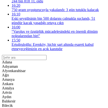
244 bin 818 TL oldu
16:20
750 gram uyuşturucuyla yakalandı: 3 gün tutuklu kalacak
16:10
Eski sevgilisinin bin 500 dolarını çalmakla suçlandı, 51
gündür kaçak yaşadığı ortaya çıktı
16:00
“Varoluş ve özgürlük mücadelesindeki en önemli dönüm
noktalarından biri”
15:50
Ertuğruloğlu: Erenköy, hiçbir şart altında esareti kabul
etmeyeceğimizin en açık kanıtıdır
Adana
Adıyaman
Afyonkarahisar
Ağrı
Amasya
Ankara
Antalya
Artvin
Aydın
Balıkesir
Bilecik