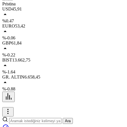
Pristina
USD
45,91
%0.47
EURO
53,42
%-0.06
GBP
61,84
%-0.22
BIST
13.662,75
%-1.64
GR. ALTIN
6.658,45
%-0.88
Ara