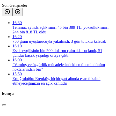
Son Gelişmeler
16:30
Temmuz ayında açlık sınırı 45 bin 389 TL, yoksulluk sınırı
244 bin 818 TL oldu
16:20
750 gram uyuşturucuyla yakalandı: 3 gün tutuklu kalacak
16:10
Eski sevgilisinin bin 500 dolarını çalmakla suçlandı, 51
gündür kaçak yaşadığı ortaya çıktı
16:00
“Varoluş ve özgürlük mücadelesindeki en önemli dönüm
noktalarından biri”
15:50
Ertuğruloğlu: Erenköy, hiçbir şart altında esareti kabul
etmeyeceğimizin en açık kanıtıdır
komşu