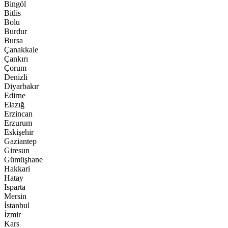
Bingöl
Bitlis
Bolu
Burdur
Bursa
Çanakkale
Çankırı
Çorum
Denizli
Diyarbakır
Edirne
Elazığ
Erzincan
Erzurum
Eskişehir
Gaziantep
Giresun
Gümüşhane
Hakkari
Hatay
Isparta
Mersin
İstanbul
İzmir
Kars