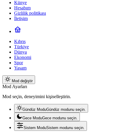
Künye
Hesabım
Gizlilik politikası
İletişim
Kıbrıs
Türkiye
Dünya
Ekonomi
Spor
Yaşam
Mod değiştir
Mod Ayarları
Mod seçin, deneyimini kişiselleştirin.
Gündüz Modu
Gündüz modunu seçin.
Gece Modu
Gece modunu seçin.
Sistem Modu
Sistem modunu seçin.