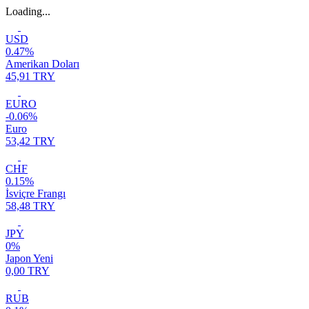
Loading...
USD
0.47%
Amerikan Doları
45,91 TRY
EURO
-0.06%
Euro
53,42 TRY
CHF
0.15%
İsviçre Frangı
58,48 TRY
JPY
0%
Japon Yeni
0,00 TRY
RUB