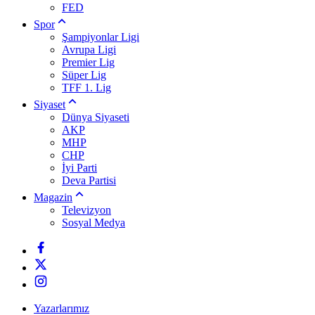
FED
Spor
Şampiyonlar Ligi
Avrupa Ligi
Premier Lig
Süper Lig
TFF 1. Lig
Siyaset
Dünya Siyaseti
AKP
MHP
CHP
İyi Parti
Deva Partisi
Magazin
Televizyon
Sosyal Medya
Yazarlarımız