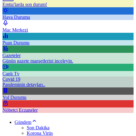
Emtia'larda son durum!
Hava Durumu
Maç Merkezi
Puan Durumu
Gazeteler
Günün gazete manşetlerini inceleyin.
Canlı Tv
Covid 19
Pandeminin detayları..
Yol Durumu
Nöbetçi Eczaneler
Gündem
Son Dakika
Korona Virüs