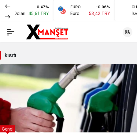
0.47%
EURO
-0.06%
CHF
ikan Doları
45,91 TRY
Euro
53,42 TRY
İsvi
kısıtı
Genel