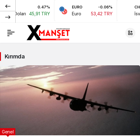
0.47%
EURO
-0.06%
CHF
ikan Doları
45,91 TRY
Euro
53,42 TRY
İsvi
Kırımda
Genel