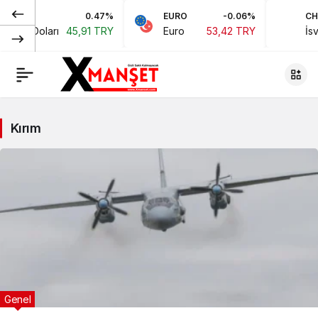
0.47%
EURO
-0.06%
CH
rikan Doları
45,91 TRY
Euro
53,42 TRY
İsv
Kırım
Genel