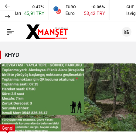
0.47%
EURO
-0.06%
CHF
 Doları
45,91 TRY
Euro
53,42 TRY
İsviçre 
KHYD
Genel