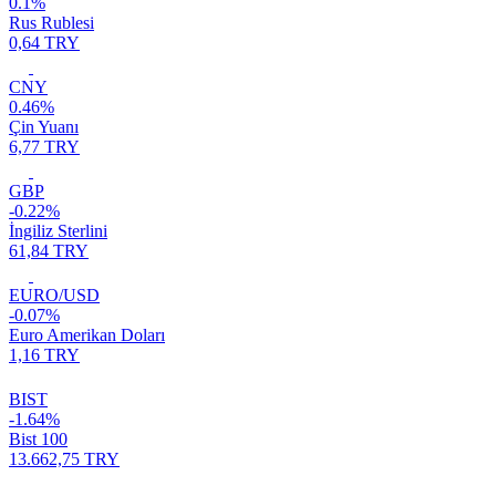
0.1%
Rus Rublesi
0,64 TRY
CNY
0.46%
Çin Yuanı
6,77 TRY
GBP
-0.22%
İngiliz Sterlini
61,84 TRY
EURO/USD
-0.07%
Euro Amerikan Doları
1,16 TRY
BIST
-1.64%
Bist 100
13.662,75 TRY