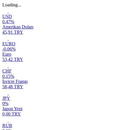
Loading...
USD
0.47%
Amerikan Doları
45,91 TRY
EURO
-0.06%
Euro
53,42 TRY
CHF
0.15%
İsviçre Frangı
58,48 TRY
JPY
0%
Japon Yeni
0,00 TRY
RUB