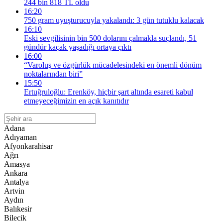
244 bin 818 TL oldu
16:20
750 gram uyuşturucuyla yakalandı: 3 gün tutuklu kalacak
16:10
Eski sevgilisinin bin 500 dolarını çalmakla suçlandı, 51
gündür kaçak yaşadığı ortaya çıktı
16:00
“Varoluş ve özgürlük mücadelesindeki en önemli dönüm
noktalarından biri”
15:50
Ertuğruloğlu: Erenköy, hiçbir şart altında esareti kabul
etmeyeceğimizin en açık kanıtıdır
Adana
Adıyaman
Afyonkarahisar
Ağrı
Amasya
Ankara
Antalya
Artvin
Aydın
Balıkesir
Bilecik