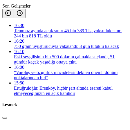
Son Gelişmeler
16:30
Temmuz ayında açlık sınırı 45 bin 389 TL, yoksulluk sınırı
244 bin 818 TL oldu
16:20
750 gram uyuşturucuyla yakalandı: 3 gün tutuklu kalacak
16:10
Eski sevgilisinin bin 500 dolarını çalmakla suçlandı, 51
gündür kaçak yaşadığı ortaya çıktı
16:00
“Varoluş ve özgürlük mücadelesindeki en önemli dönüm
noktalarından biri”
15:50
Ertuğruloğlu: Erenköy, hiçbir şart altında esareti kabul
etmeyeceğimizin en açık kanıtıdır
kesmek