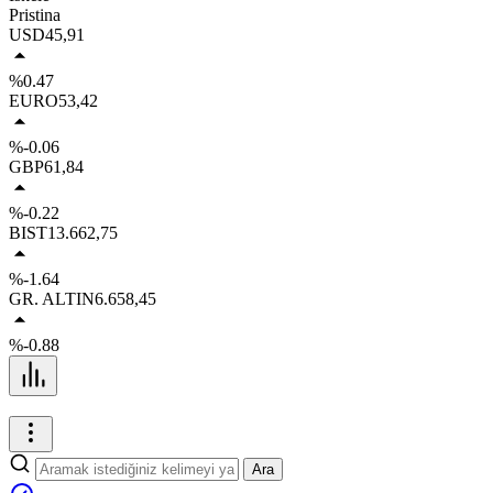
Pristina
USD
45,91
%0.47
EURO
53,42
%-0.06
GBP
61,84
%-0.22
BIST
13.662,75
%-1.64
GR. ALTIN
6.658,45
%-0.88
Ara