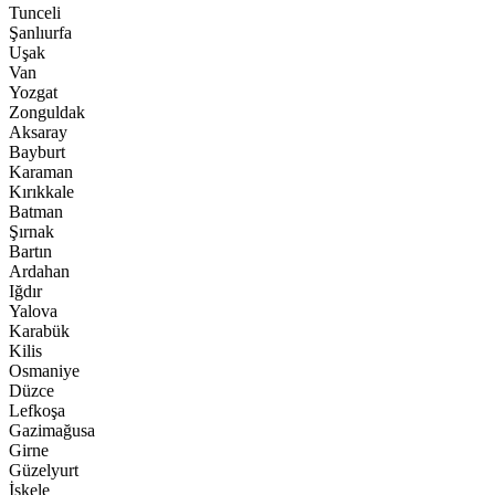
Tunceli
Şanlıurfa
Uşak
Van
Yozgat
Zonguldak
Aksaray
Bayburt
Karaman
Kırıkkale
Batman
Şırnak
Bartın
Ardahan
Iğdır
Yalova
Karabük
Kilis
Osmaniye
Düzce
Lefkoşa
Gazimağusa
Girne
Güzelyurt
İskele