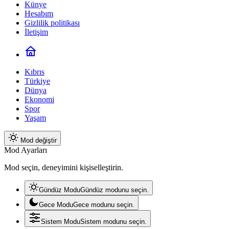
Künye
Hesabım
Gizlilik politikası
İletişim
Kıbrıs
Türkiye
Dünya
Ekonomi
Spor
Yaşam
Mod değiştir
Mod Ayarları
Mod seçin, deneyimini kişiselleştirin.
Gündüz Modu
Gündüz modunu seçin.
Gece Modu
Gece modunu seçin.
Sistem Modu
Sistem modunu seçin.