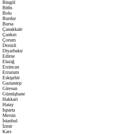
Bingöl
Bitlis
Bolu
Burdur
Bursa
Çanakkale
Çankırı
Çorum
Denizli
Diyarbakır
Edirne
Elazığ
Erzincan
Erzurum
Eskişehir
Gaziantep
Giresun
Gümüşhane
Hakkari
Hatay
Isparta
Mersin
İstanbul
İzmir
Kars