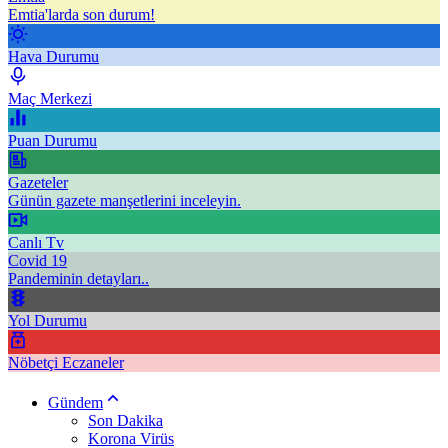
Emtia'larda son durum!
Hava Durumu
Maç Merkezi
Puan Durumu
Gazeteler
Günün gazete manşetlerini inceleyin.
Canlı Tv
Covid 19
Pandeminin detayları..
Yol Durumu
Nöbetçi Eczaneler
Gündem
Son Dakika
Korona Virüs