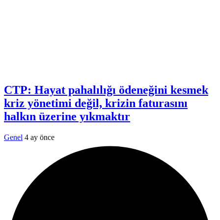
CTP: Hayat pahalılığı ödeneğini kesmek
kriz yönetimi değil, krizin faturasını
halkın üzerine yıkmaktır
Genel
4 ay önce