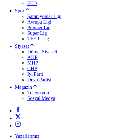
FED
Spor
Şampiyonlar Ligi
Avrupa Ligi
Premier Lig
Süper Lig
TFF 1. Lig
Siyaset
Dünya Siyaseti
AKP
MHP
CHP
İyi Parti
Deva Partisi
Magazin
Televizyon
Sosyal Medya
Yazarlarımız