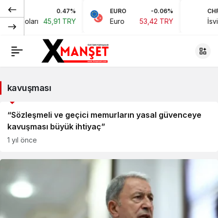
0.47%
EURO
-0.06%
CHF
kan Doları
45,91 TRY
Euro
53,42 TRY
İsviçr
kavuşması
Genel
“Sözleşmeli ve geçici memurların yasal güvenceye
kavuşması büyük ihtiyaç”
1 yıl önce