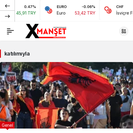
0.47%
EURO
-0.06%
CHF
,91 TRY
Euro
53,42 TRY
İsviçre Frangı
58,4
katılımıyla
Genel