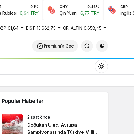
0.1%
CNY
0.46%
GBP
blesi
0,64 TRY
Çin Yuanı
6,77 TRY
İngiliz Ster
GBP
61,84
BIST
13.662,75
GR. ALTIN
6.658,45
Premium'a Geç
Popüler Haberler
Gündüz Modu
2 saat önce
Gündüz modunu seçin.
Doğukan Ulaç, Avrupa
Şampiyonası’nda Türkiye Milli