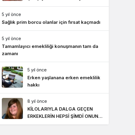
Gece Modu
Takımı ile mücadele etti
Gece modunu seçin.
5 yıl önce
Sağlık prim borcu olanlar için fırsat kaçmadı
Sistem Modu
Sistem modunu seçin.
5 yıl önce
Tamamlayıcı emekliliği konuşmanın tam da
zamanı
5 yıl önce
Erken yaşlanana erken emeklilik
hakkı
8 yıl önce
KİLOLARIYLA DALGA GEÇEN
ERKEKLERİN HEPSİ ŞİMDİ ONUN
PEŞİNDE! SON HALİ İNANILMAZ