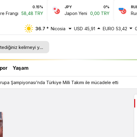
0.15%
JPY
0%
RUB
Frangı
58,48 TRY
Japon Yeni
0,00 TRY
Rus Ru
36.7 °
Nicosia
USD
45,91
EURO
53,42
lli
por
Yaşam
upa Şampiyonası’nda Türkiye Milli Takımı ile mücadele etti