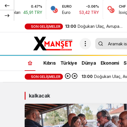
0.47%
EURO
-0.06%
CHF
n Doları
45,91 TRY
Euro
53,42 TRY
İsviçre 
13:00
Doğukan Ulaç, Avrupa
SON GELIŞMELER
Şampiyonası’nda Türkiye Mi
Takımı ile mücadele etti
Kıbrıs
Türkiye
Dünya
Ekonomi
S
13:00
Doğukan Ulaç, Avr
SON GELIŞMELER
kalkacak