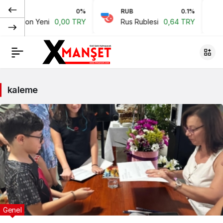
JPY
0%
RUB
0.1%
C
Japon Yeni
0,00 TRY
Rus Rublesi
0,64 TRY
Ç
kaleme
Genel