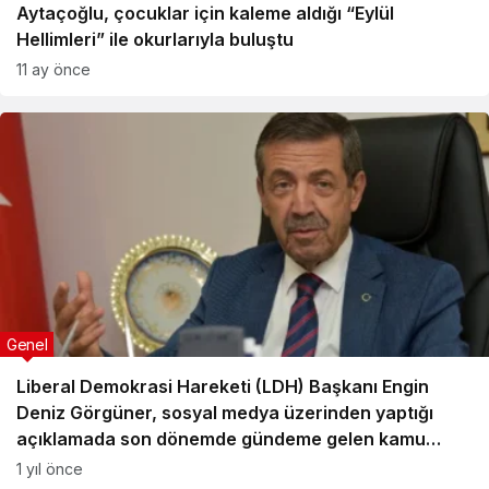
Aytaçoğlu, çocuklar için kaleme aldığı “Eylül
Hellimleri” ile okurlarıyla buluştu
11 ay önce
Genel
Liberal Demokrasi Hareketi (LDH) Başkanı Engin
Deniz Görgüner, sosyal medya üzerinden yaptığı
açıklamada son dönemde gündeme gelen kamu
maaşlarına ve fonların cari giderlere harcanması
1 yıl önce