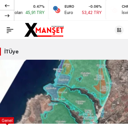
0.47%
EURO
-0.06%
CHF
ikan Doları
45,91 TRY
Euro
53,42 TRY
İsviç
İTÜye
Genel