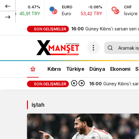
0.47%
EURO
-0.06%
CHF
oları
45,91 TRY
Euro
53,42 TRY
İsviçre Fra
16:00
Güney Kıbrıs’ı sarsan seri 
SON GELIŞMELER
belgesel oldu
Kıbrıs
Türkiye
Dünya
Ekonomi
S
16:00
Güney Kıbrıs’ı sa
SON GELIŞMELER
iştah