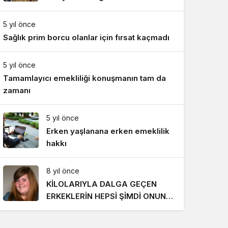
Gece Modu
Gece modunu seçin.
5 yıl önce
Sağlık prim borcu olanlar için fırsat kaçmadı
Sistem Modu
Sistem modunu seçin.
5 yıl önce
Tamamlayıcı emekliliği konuşmanın tam da
zamanı
5 yıl önce
Erken yaşlanana erken emeklilik
hakkı
8 yıl önce
KİLOLARIYLA DALGA GEÇEN
ERKEKLERİN HEPSİ ŞİMDİ ONUN
PEŞİNDE! SON HALİ İNANILMAZ