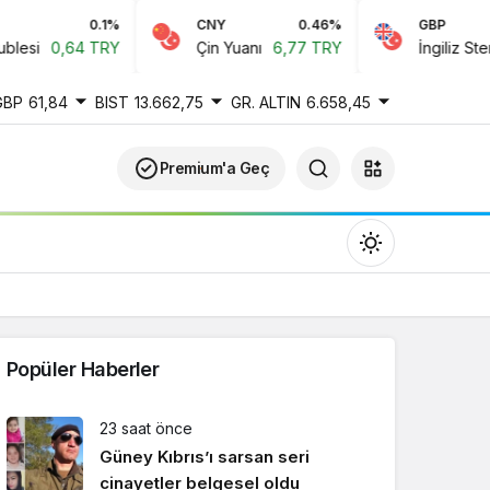
0.1%
CNY
0.46%
GBP
si
0,64 TRY
Çin Yuanı
6,77 TRY
İngiliz Sterlini
GBP
61,84
BIST
13.662,75
GR. ALTIN
6.658,45
Premium'a Geç
Popüler Haberler
Gündüz Modu
23 saat önce
Gündüz modunu seçin.
Güney Kıbrıs’ı sarsan seri
cinayetler belgesel oldu