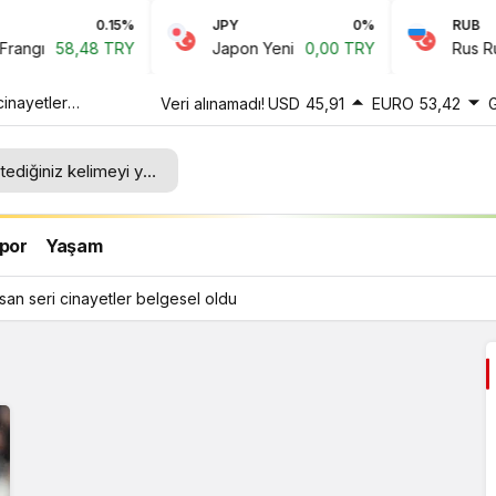
0.15%
JPY
0%
RUB
ngı
58,48 TRY
Japon Yeni
0,00 TRY
Rus Ruble
cinayetler
Veri alınamadı!
USD
45,91
EURO
53,42
por
Yaşam
rsan seri cinayetler belgesel oldu