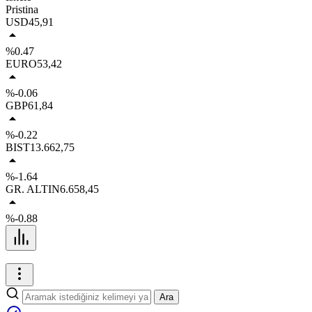
Pristina
USD
45,91
%0.47
EURO
53,42
%-0.06
GBP
61,84
%-0.22
BIST
13.662,75
%-1.64
GR. ALTIN
6.658,45
%-0.88
Ara