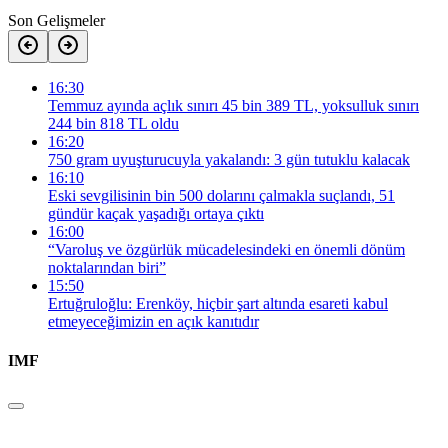
Son Gelişmeler
16:30
Temmuz ayında açlık sınırı 45 bin 389 TL, yoksulluk sınırı
244 bin 818 TL oldu
16:20
750 gram uyuşturucuyla yakalandı: 3 gün tutuklu kalacak
16:10
Eski sevgilisinin bin 500 dolarını çalmakla suçlandı, 51
gündür kaçak yaşadığı ortaya çıktı
16:00
“Varoluş ve özgürlük mücadelesindeki en önemli dönüm
noktalarından biri”
15:50
Ertuğruloğlu: Erenköy, hiçbir şart altında esareti kabul
etmeyeceğimizin en açık kanıtıdır
IMF