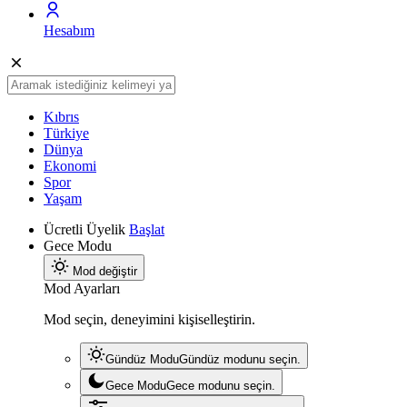
Hesabım
Kıbrıs
Türkiye
Dünya
Ekonomi
Spor
Yaşam
Ücretli Üyelik
Başlat
Gece Modu
Mod değiştir
Mod Ayarları
Mod seçin, deneyimini kişiselleştirin.
Gündüz Modu
Gündüz modunu seçin.
Gece Modu
Gece modunu seçin.