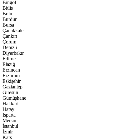
Bingöl
Bitlis
Bolu
Burdur
Bursa
Çanakkale
Çankırı
Çorum
Denizli
Diyarbakır
Edirne
Elazığ
Erzincan
Erzurum
Eskişehir
Gaziantep
Giresun
Gümüşhane
Hakkari
Hatay
Isparta
Mersin
İstanbul
İzmir
Kars