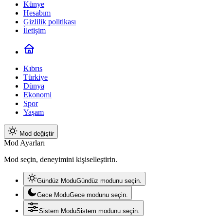
Künye
Hesabım
Gizlilik politikası
İletişim
Kıbrıs
Türkiye
Dünya
Ekonomi
Spor
Yaşam
Mod değiştir
Mod Ayarları
Mod seçin, deneyimini kişiselleştirin.
Gündüz Modu
Gündüz modunu seçin.
Gece Modu
Gece modunu seçin.
Sistem Modu
Sistem modunu seçin.