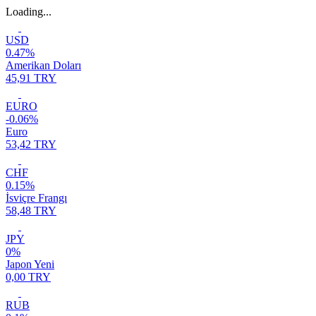
Loading...
USD
0.47%
Amerikan Doları
45,91 TRY
EURO
-0.06%
Euro
53,42 TRY
CHF
0.15%
İsviçre Frangı
58,48 TRY
JPY
0%
Japon Yeni
0,00 TRY
RUB