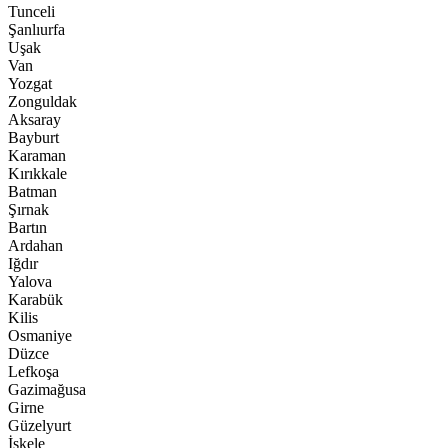
Tunceli
Şanlıurfa
Uşak
Van
Yozgat
Zonguldak
Aksaray
Bayburt
Karaman
Kırıkkale
Batman
Şırnak
Bartın
Ardahan
Iğdır
Yalova
Karabük
Kilis
Osmaniye
Düzce
Lefkoşa
Gazimağusa
Girne
Güzelyurt
İskele