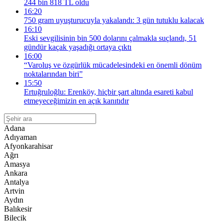
244 bin 818 TL oldu
16:20
750 gram uyuşturucuyla yakalandı: 3 gün tutuklu kalacak
16:10
Eski sevgilisinin bin 500 dolarını çalmakla suçlandı, 51
gündür kaçak yaşadığı ortaya çıktı
16:00
“Varoluş ve özgürlük mücadelesindeki en önemli dönüm
noktalarından biri”
15:50
Ertuğruloğlu: Erenköy, hiçbir şart altında esareti kabul
etmeyeceğimizin en açık kanıtıdır
Adana
Adıyaman
Afyonkarahisar
Ağrı
Amasya
Ankara
Antalya
Artvin
Aydın
Balıkesir
Bilecik