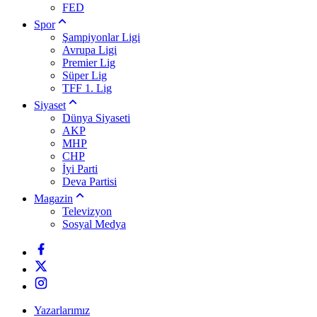
FED
Spor
Şampiyonlar Ligi
Avrupa Ligi
Premier Lig
Süper Lig
TFF 1. Lig
Siyaset
Dünya Siyaseti
AKP
MHP
CHP
İyi Parti
Deva Partisi
Magazin
Televizyon
Sosyal Medya
Yazarlarımız