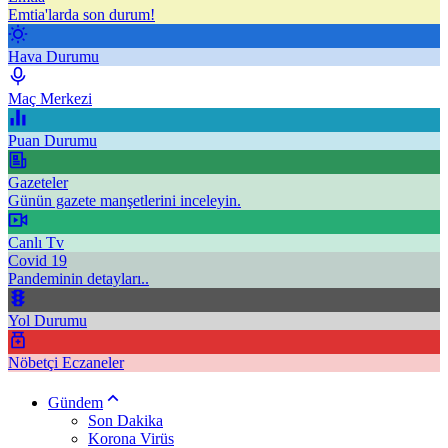
Emtia'larda son durum!
Hava Durumu
Maç Merkezi
Puan Durumu
Gazeteler
Günün gazete manşetlerini inceleyin.
Canlı Tv
Covid 19
Pandeminin detayları..
Yol Durumu
Nöbetçi Eczaneler
Gündem
Son Dakika
Korona Virüs