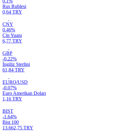
0.1%
Rus Rublesi
0,64 TRY
CNY
0.46%
Çin Yuanı
6,77 TRY
GBP
-0.22%
İngiliz Sterlini
61,84 TRY
EURO/USD
-0.07%
Euro Amerikan Doları
1,16 TRY
BIST
-1.64%
Bist 100
13.662,75 TRY