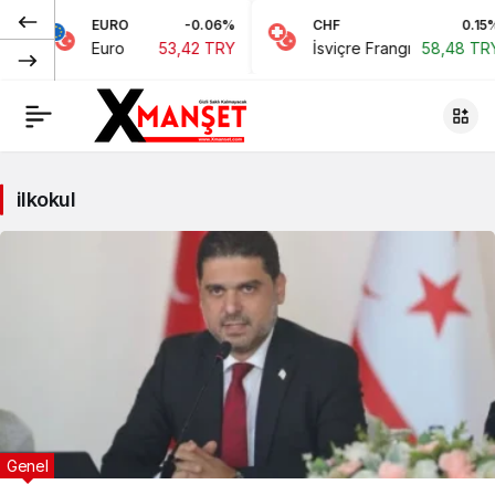
EURO
-0.06%
CHF
0.15%
Euro
53,42 TRY
İsviçre Frangı
58,48 TRY
ilkokul
Genel