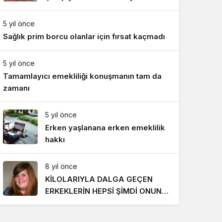
Gece Modu
Takımı ile mücadele etti
Gece modunu seçin.
5 yıl önce
Sağlık prim borcu olanlar için fırsat kaçmadı
Sistem Modu
Sistem modunu seçin.
5 yıl önce
Tamamlayıcı emekliliği konuşmanın tam da
zamanı
5 yıl önce
Erken yaşlanana erken emeklilik
hakkı
8 yıl önce
KİLOLARIYLA DALGA GEÇEN
ERKEKLERİN HEPSİ ŞİMDİ ONUN
PEŞİNDE! SON HALİ İNANILMAZ