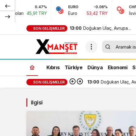
0.47%
EURO
-0.06%
CHF
n Doları
45,91 TRY
Euro
53,42 TRY
İsviçre 
13:00
Doğukan Ulaç, Avrupa
SON GELIŞMELER
Şampiyonası’nda Türkiye Mi
Takımı ile mücadele etti
Kıbrıs
Türkiye
Dünya
Ekonomi
S
13:00
Doğukan Ulaç, Avr
SON GELIŞMELER
ilgisi