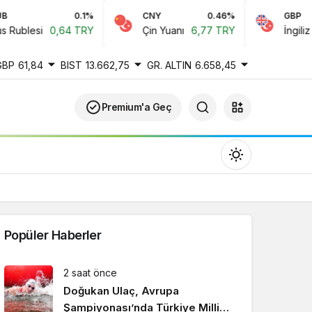
0.1%
CNY
0.46%
GBP
blesi
0,64 TRY
Çin Yuanı
6,77 TRY
İngiliz Ster
GBP
61,84
BIST
13.662,75
GR. ALTIN
6.658,45
Premium'a Geç
Popüler Haberler
Gündüz Modu
2 saat önce
Gündüz modunu seçin.
Doğukan Ulaç, Avrupa
Şampiyonası’nda Türkiye Milli