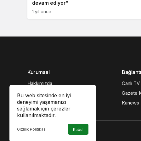
devam ediyor”
1 yıl önce
Kurumsal
Bağlantı
Hakkımızda
Canlı TV
İletişim
Gazete M
Bu web sitesinde en iyi
deneyimi yaşamanızı
Künye
Kanews I
sağlamak için çerezler
Gizlilik politikası
kullanılmaktadır.
Gizlilik Politikası
Kabul