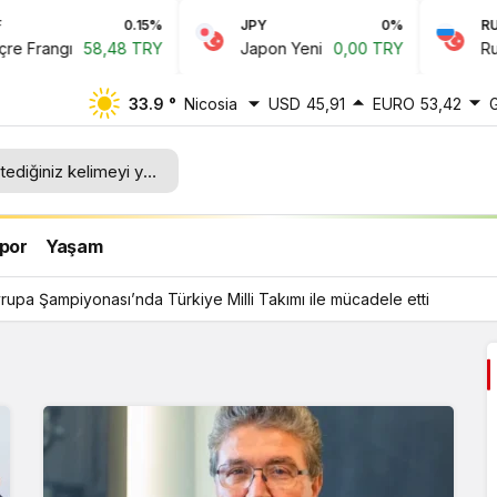
0.15%
JPY
0%
RUB
Frangı
58,48 TRY
Japon Yeni
0,00 TRY
Rus Ru
33.9 °
Nicosia
USD
45,91
EURO
53,42
lli
por
Yaşam
upa Şampiyonası’nda Türkiye Milli Takımı ile mücadele etti