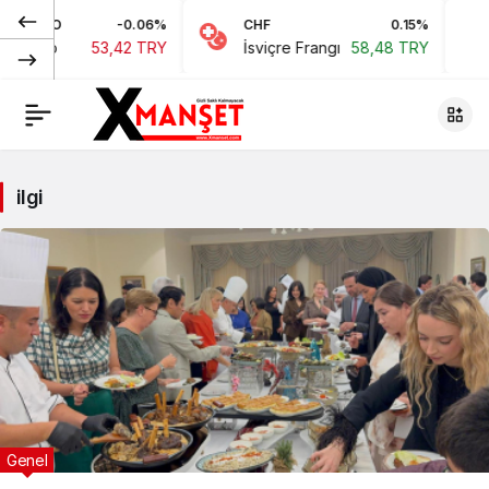
O
-0.06%
CHF
0.15%
JPY
53,42 TRY
İsviçre Frangı
58,48 TRY
Japon
ilgi
Genel