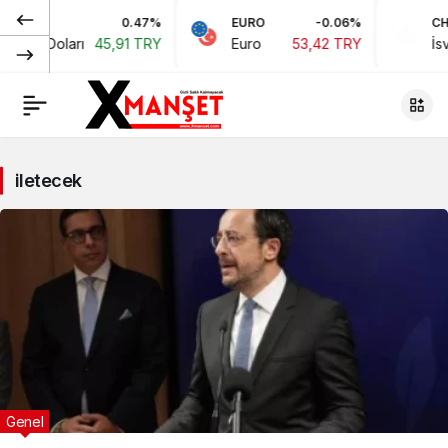
0.47%
EURO
-0.06%
CH
rikan Doları
45,91 TRY
Euro
53,42 TRY
İsv
iletecek
Genel