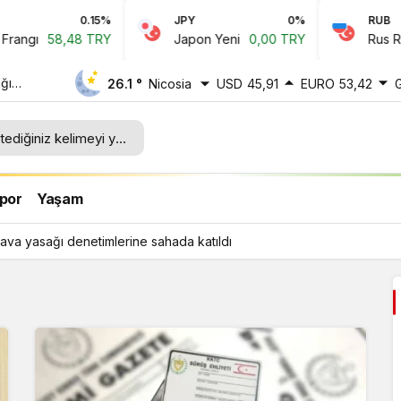
0.15%
JPY
0%
RUB
58,48 TRY
Japon Yeni
0,00 TRY
Rus Rublesi
ğı
26.1 °
Nicosia
USD
45,91
EURO
53,42
ı
por
Yaşam
ava yasağı denetimlerine sahada katıldı