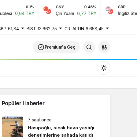
0.1%
CNY
0.46%
GBP
0,64 TRY
Çin Yuanı
6,77 TRY
İngiliz Sterlini
61,
GBP
61,84
BIST
13.662,75
GR. ALTIN
6.658,45
Premium'a Geç
Popüler Haberler
Gündüz Modu
7 saat önce
Gündüz modunu seçin.
Hasipoğlu, sıcak hava yasağı
denetimlerine sahada katıldı