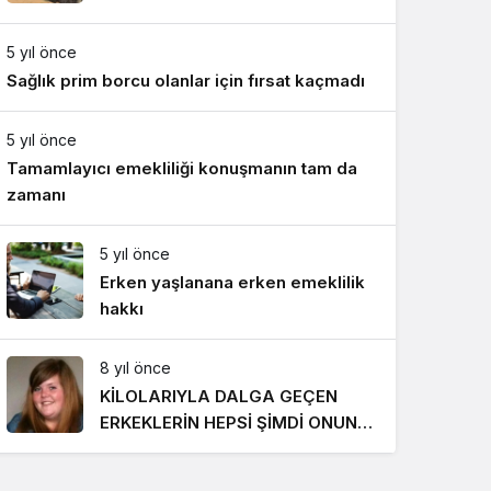
Gece Modu
Gece modunu seçin.
5 yıl önce
Sağlık prim borcu olanlar için fırsat kaçmadı
Sistem Modu
Sistem modunu seçin.
5 yıl önce
Tamamlayıcı emekliliği konuşmanın tam da
zamanı
5 yıl önce
Erken yaşlanana erken emeklilik
hakkı
8 yıl önce
KİLOLARIYLA DALGA GEÇEN
ERKEKLERİN HEPSİ ŞİMDİ ONUN
PEŞİNDE! SON HALİ İNANILMAZ