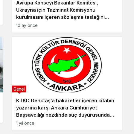
Avrupa Konseyi Bakanlar Komitesi,
Ukrayna için Tazminat Komisyonu
kurulmasını içeren sözleşme taslağını
onayladı
10 ay önce
Genel
KTKD Denktaş’a hakaretler içeren kitabın
yazarına karşı Ankara Cumhuriyet
Başsavcılığı nezdinde suç duyurusunda
bulundu
1 yıl önce