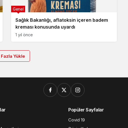
Genel
Sağlık Bakanlığı, aflatoksin içeren badem
kreması konusunda uyardı
1 yıl önce
 Fazla Yükle
lar
Popüler Sayfalar
Covid 19