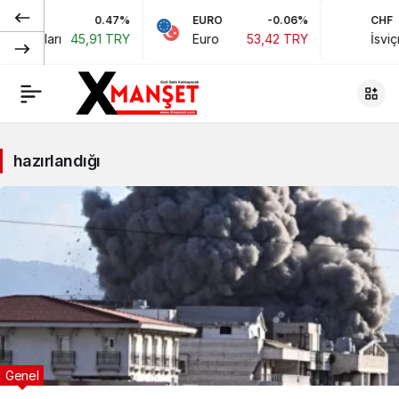
0.47%
EURO
-0.06%
CHF
an Doları
45,91 TRY
Euro
53,42 TRY
İsviçr
hazırlandığı
Genel