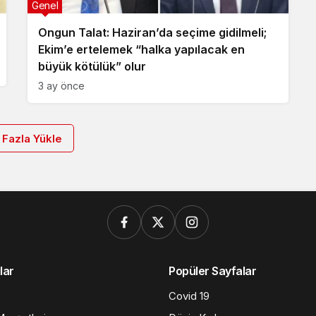
Genel
Ongun Talat: Haziran’da seçime gidilmeli;
Ekim’e ertelemek “halka yapılacak en
büyük kötülük” olur
3 ay önce
 Fazla Yükle
lar
Popüler Sayfalar
Covid 19