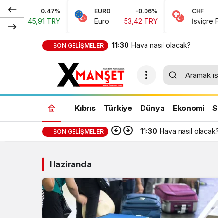
0.47%
EURO
-0.06%
CHF
45,91 TRY
Euro
53,42 TRY
İsviçre Frangı
58
11:30
Hava nasıl olacak?
SON GELIŞMELER
Kıbrıs
Türkiye
Dünya
Ekonomi
S
11:30
Hava nasıl olacak
SON GELIŞMELER
Haziranda