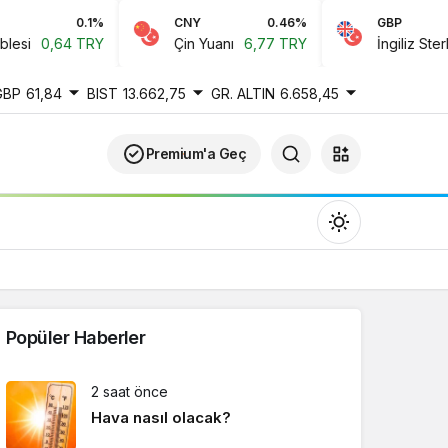
0.1%
CNY
0.46%
GBP
-0
64 TRY
Çin Yuanı
6,77 TRY
İngiliz Sterlini
61,8
GBP
61,84
BIST
13.662,75
GR. ALTIN
6.658,45
Premium'a Geç
Popüler Haberler
Gündüz Modu
2 saat önce
Gündüz modunu seçin.
Hava nasıl olacak?