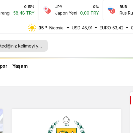
0.15%
JPY
0%
RUB
,48 TRY
Japon Yeni
0,00 TRY
Rus Rublesi
0,
35 °
Nicosia
USD
45,91
EURO
53,42
por
Yaşam
?