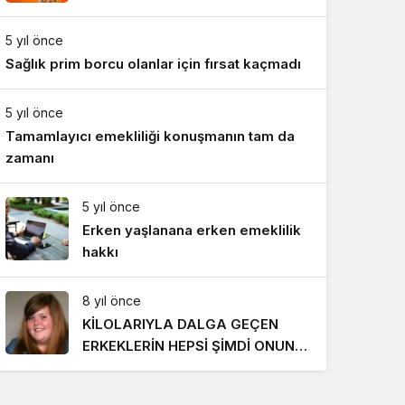
Gece Modu
Gece modunu seçin.
5 yıl önce
Sağlık prim borcu olanlar için fırsat kaçmadı
Sistem Modu
Sistem modunu seçin.
5 yıl önce
Tamamlayıcı emekliliği konuşmanın tam da
zamanı
5 yıl önce
Erken yaşlanana erken emeklilik
hakkı
8 yıl önce
KİLOLARIYLA DALGA GEÇEN
ERKEKLERİN HEPSİ ŞİMDİ ONUN
PEŞİNDE! SON HALİ İNANILMAZ