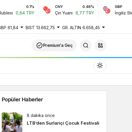
0.1%
CNY
0.46%
GBP
esi
0,64 TRY
Çin Yuanı
6,77 TRY
İngiliz Sterlini
GBP
61,84
BIST
13.662,75
GR. ALTIN
6.658,45
Premium'a Geç
Popüler Haberler
Gündüz Modu
8 dakika önce
Gündüz modunu seçin.
LTB’den Surlariçi Çocuk Festivali