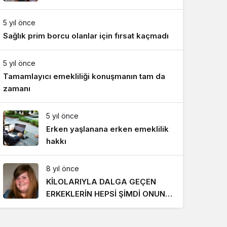
Gece Modu
Gece modunu seçin.
5 yıl önce
Sağlık prim borcu olanlar için fırsat kaçmadı
Sistem Modu
Sistem modunu seçin.
5 yıl önce
Tamamlayıcı emekliliği konuşmanın tam da
zamanı
5 yıl önce
Erken yaşlanana erken emeklilik
hakkı
8 yıl önce
KİLOLARIYLA DALGA GEÇEN
ERKEKLERİN HEPSİ ŞİMDİ ONUN
PEŞİNDE! SON HALİ İNANILMAZ