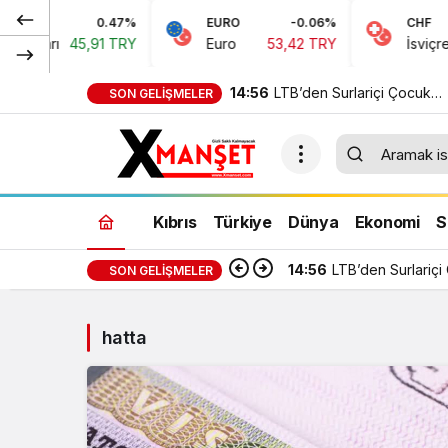
0.47%
EURO
-0.06%
CHF
oları
45,91 TRY
Euro
53,42 TRY
İsviçre Fra
14:56
LTB’den Surlariçi Çocuk
SON GELIŞMELER
Festivali
Kıbrıs
Türkiye
Dünya
Ekonomi
S
14:56
LTB’den Surlariçi
SON GELIŞMELER
hatta