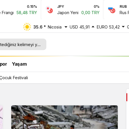
0.15%
JPY
0%
RUB
ngı
58,48 TRY
Japon Yeni
0,00 TRY
Rus Rubl
35.6 °
Nicosia
USD
45,91
EURO
53,42
por
Yaşam
 Çocuk Festivali