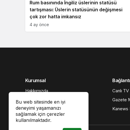
Rum basınında İngiliz üslerinin statüsü
tartışması: Üslerin statüsünün değişmesi
çok zor hatta imkansız
4 ay önce
Kurumsal
Bağlantı
Hakkımızda
Canlı TV
İletişim
Gazete M
Bu web sitesinde en iyi
deneyimi yaşamanızı
Künye
Kanews I
sağlamak için çerezler
Gizlilik politikası
kullanılmaktadır.