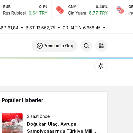
UB
0.1%
CNY
0.46%
GBP
us Rublesi
0,64 TRY
Çin Yuanı
6,77 TRY
İngiliz
GBP
61,84
BIST
13.662,75
GR. ALTIN
6.658,45
Premium'a Geç
Popüler Haberler
Gündüz Modu
2 saat önce
Gündüz modunu seçin.
Doğukan Ulaç, Avrupa
Şampiyonası’nda Türkiye Milli