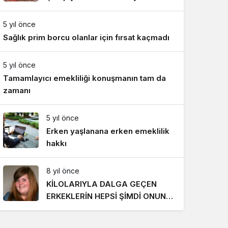
Gece Modu
Takımı ile mücadele etti
Gece modunu seçin.
5 yıl önce
Sağlık prim borcu olanlar için fırsat kaçmadı
Sistem Modu
Sistem modunu seçin.
5 yıl önce
Tamamlayıcı emekliliği konuşmanın tam da
zamanı
5 yıl önce
Erken yaşlanana erken emeklilik
hakkı
8 yıl önce
KİLOLARIYLA DALGA GEÇEN
ERKEKLERİN HEPSİ ŞİMDİ ONUN
PEŞİNDE! SON HALİ İNANILMAZ