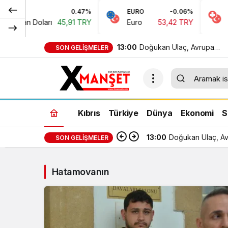
D
0.47%
EURO
-0.06%
CH
rikan Doları
45,91 TRY
Euro
53,42 TRY
İsv
13:00
Doğukan Ulaç, Avrupa
SON GELIŞMELER
Şampiyonası’nda Türkiye Mi
Takımı ile mücadele etti
Kıbrıs
Türkiye
Dünya
Ekonomi
S
13:00
Doğukan Ulaç, Avr
SON GELIŞMELER
Hatamovanın