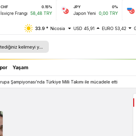
F
0.15%
JPY
0%
R
içre Frangı
58,48 TRY
Japon Yeni
0,00 TRY
R
33.9 °
Nicosia
USD
45,91
EURO
53,42
lli
por
Yaşam
upa Şampiyonası’nda Türkiye Milli Takımı ile mücadele etti