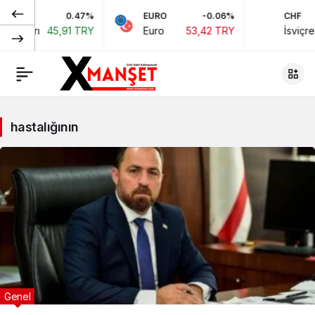
0.47%
EURO
-0.06%
CHF
 Doları
45,91 TRY
Euro
53,42 TRY
İsviçre 
hastalığının
Genel